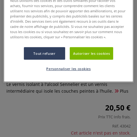
Nous utilisons des cookies et des outils similaires pour faciliter vos
achats, fournir nos services, pour comprendre comment les clients
utilisent nos services afin de pouvoir apporter des améliorations, et pour
présenter des publicités, y compris des publicités basées sur les centres
d’intérêt. Des services tiers ont également recours à ces outils dans le
cadre de notre affichage de publicités. Si vous ne souhaitez pas accepter
tous les cookies ou si vous souhaitez en savoir plus sur comment nous
utilisons les cookies, cliquer sur « Personnaliser les cookies ».
Tout refuser
Autoriser les cookies
Vernis isolant à l'alcool Sennelier
Personnaliser les cookies
0 Commentaires
Le vernis isolant à l'alcool Sennelier est un vernis
intermédiaire qui isole les couches peintes à l’huile.
Plus
20,50 €
Prix TTC
Info frais
.
Réf.
43042
Cet article n'est pas en stock.