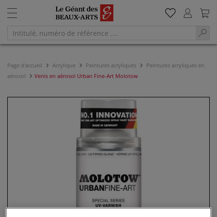
Page d'accueil
Acrylique
Peintures acryliques
Peintures acryliques en
aérosol
Venis en aérosol Urban Fine-Art Molotow