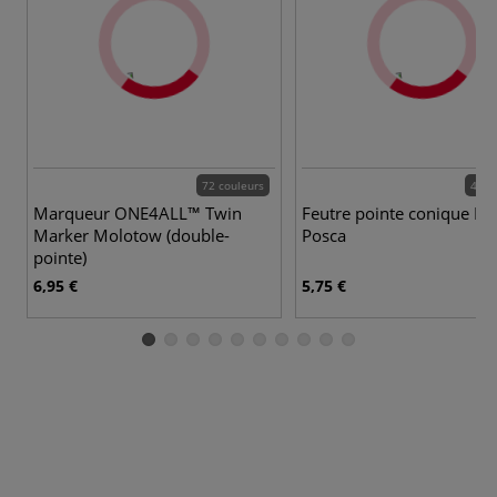
72 couleurs
49 c
Marqueur ONE4ALL™ Twin
Feutre pointe conique P
Marker Molotow (double-
Posca
pointe)
6,95 €
5,75 €