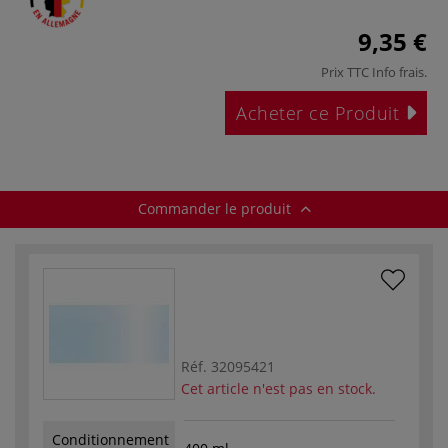
9,35 €
Prix TTC
Info frais
.
Acheter ce Produit
Commander le produit
Réf.
32095421
Cet article n'est pas en stock.
Conditionnement