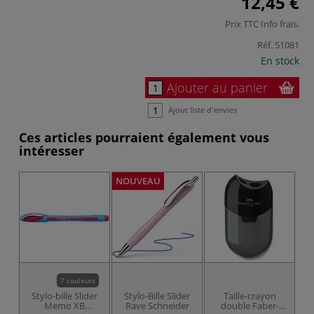
12,45 €
Prix TTC
Info frais
.
Réf.
51081
En stock
Ajouter au panier
Ajout liste d'envies
Ces articles pourraient également vous
intéresser
NOUVEAU
7 couleurs
Stylo-bille Slider
Stylo-Bille Slider
Taille-crayon
Memo XB
Rave Schneider
double Faber-