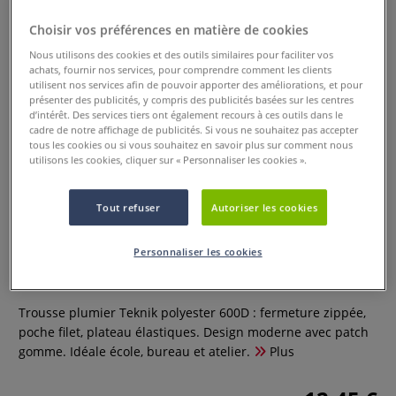
Choisir vos préférences en matière de cookies
Nous utilisons des cookies et des outils similaires pour faciliter vos
achats, fournir nos services, pour comprendre comment les clients
utilisent nos services afin de pouvoir apporter des améliorations, et pour
présenter des publicités, y compris des publicités basées sur les centres
d’intérêt. Des services tiers ont également recours à ces outils dans le
cadre de notre affichage de publicités. Si vous ne souhaitez pas accepter
tous les cookies ou si vous souhaitez en savoir plus sur comment nous
utilisons les cookies, cliquer sur « Personnaliser les cookies ».
Tout refuser
Autoriser les cookies
Trousse scolaire Teknik Plumier
Viquel
Personnaliser les cookies
0 Commentaires
Trousse plumier Teknik polyester 600D : fermeture zippée,
poche filet, plateau élastiques. Design moderne avec patch
gomme. Idéale école, bureau et atelier.
Plus