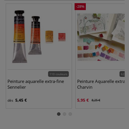
-28%
110 couleurs
62 co
Peinture aquarelle extra-fine
Peinture Aquarelle extra-f
Sennelier
Charvin
5,45 €
5,95 €
dès
8,25 €