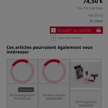
74,50 €
Prix TTC
Info frais
.
Réf.
65112
En stock
Ajouter au panier
Ajout liste d'envies
Ces articles pourraient également vous
intéresser
10 couleurs
Encre linogravure
Rouleau souple
Profesional
Speedball®
Speedball
Deluxe
Set linogravure
Speedball
D