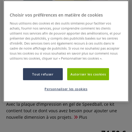
Choisir vos préférences en matière de cookies
Nous utilisons des cookies et des outils similaires pour faciliter vos
achats, fournir nos services, pour comprendre comment les clients
utilisent nos services afin de pouvoir apporter des améliorations, et pour
présenter des publicités, y compris des publicités basées sur les centres
d’intérêt. Des services tiers ont également recours à ces outils dans le
cadre de notre affichage de publicités. Si vous ne souhaitez pas accepter
tous les cookies ou si vous souhaitez en savoir plus sur comment nous
utilisons les cookies, cliquer sur « Personnaliser les cookies ».
Trousse d'impression sur gel
Tout refuser
Autoriser les cookies
Speedball
Personnaliser les cookies
0 Commentaires
Avec la plaque d’impression en gel de Speedball, ce kit
contient tout ce dont vous avez besoin pour ajouter une
nouvelle dimension à vos projets.
Plus