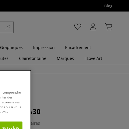
Blog
 Graphiques
Impression
Encadrement
utés
Clairefontaine
Marques
I Love Art
pour comprendre
enter des
 recours à ces
kies ou si vous
Mabef M/A30
ies ».
0 Commentaires
 les cookies