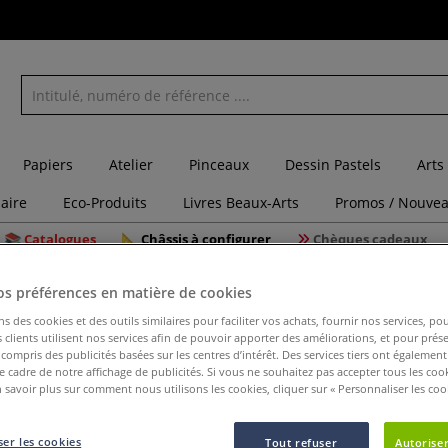
Papiers
Atelier
Pinceaux
Dessin Pastels
Arts
laire
Eco-Produits
Livres Beaux-Arts
Promos / Nouvea
Catalogues
Châssis à configurer
Chèques cadeaux
os préférences en matière de cookies
ns des cookies et des outils similaires pour faciliter vos achats, fournir nos services, 
clients utilisent nos services afin de pouvoir apporter des améliorations, et pour prés
y compris des publicités basées sur les centres d’intérêt. Des services tiers ont également
le cadre de notre affichage de publicités. Si vous ne souhaitez pas accepter tous les coo
Trépied 
 savoir plus sur comment nous utilisons les cookies, cliquer sur « Personnaliser les cook
er les cookies
Tout refuser
Autoriser