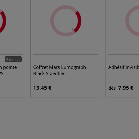
5 pointes
n pointe
Coffret Mars Lumograph
Adhésif invisi
PS
Black Staedtler
13,45 €
7,95 €
dès