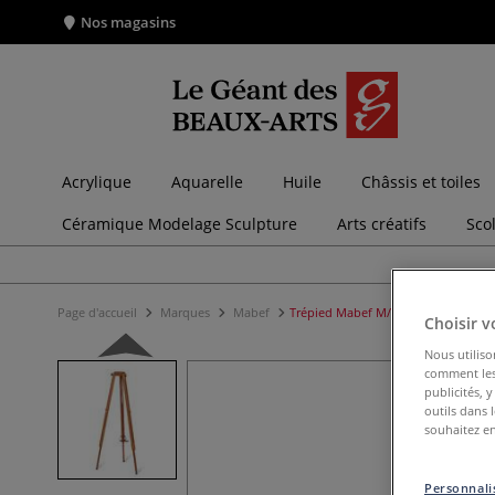
Nos magasins
Acrylique
Aquarelle
Huile
Châssis et toiles
Céramique Modelage Sculpture
Arts créatifs
Sco
Page d'accueil
Marques
Mabef
Trépied Mabef M/A30
Choisir v
Nous utiliso
comment les 
publicités, 
outils dans 
souhaitez en
Personnalis