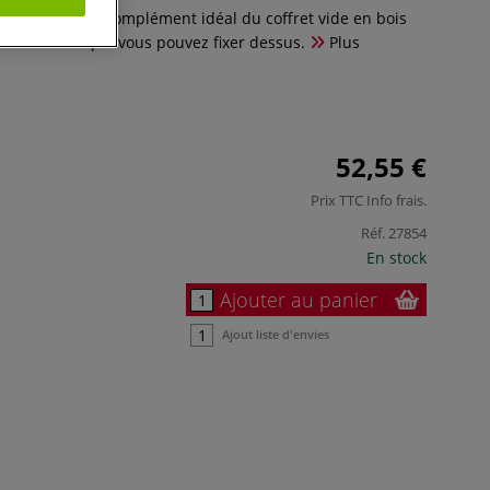
 M/A30 est le complément idéal du coffret vide en bois
7647- M105 que vous pouvez fixer dessus.
Plus
52,55 €
Prix TTC
Info frais
.
Réf.
27854
En stock
Ajouter au panier
Ajout liste d'envies