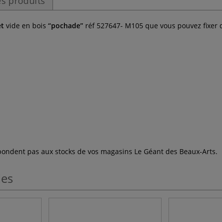
s produits
et
vide en bois
“pochade”
réf
527647- M105 que vous pouvez fixer 
espondent pas aux stocks de vos magasins Le Géant des Beaux-Arts.
les