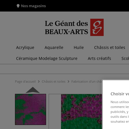
Nos magasins
Acrylique
Aquarelle
Huile
Châssis et toiles
Céramique Modelage Sculpture
Arts créatifs
Sco
Page d'accueil
Châssis et toiles
Fabrication d'un châssis
Toiles end
Choisir v
Nous utiliso
comment les 
publicités, 
outils dans 
souhaitez en