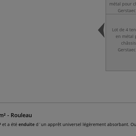
Lot de 4 te
en métal 
châssis
Gerstaec
m² - Rouleau
²
et a été
enduite
d´un apprêt universel légèrement absorbant. Outr