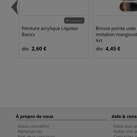
80 couleurs
Peinture acrylique Liquitex
Brosse pointe usé
Basics
imitation mangoust
Art
2,60 €
4,45 €
dès
dès
À propos de nous
Aide & cons
Nous connaître
Foire aux q
Partenariats
Notez vos p
Nos jeux concours
Contactez-