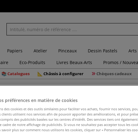
Papiers
Atelier
Pinceaux
Dessin Pastels
Arts
laire
Eco-Produits
Livres Beaux-Arts
Promos / Nouvea
Catalogues
Châssis à configurer
Chèques cadeaux
uites en coton
Toile enduite en 100% coton Giverny de Gerstaecker
os préférences en matière de cookies
ns des cookies et des outils similaires pour faciliter vos achats, fournir nos services, 
clients utilisent nos services afin de pouvoir apporter des améliorations, et pour prés
Toile end
y compris des publicités basées sur les centres d’intérêt. Des services tiers ont également
Gerstaec
le cadre de notre affichage de publicités. Si vous ne souhaitez pas accepter tous les coo
 savoir plus sur comment nous utilisons les cookies, cliquer sur « Personnaliser les cook