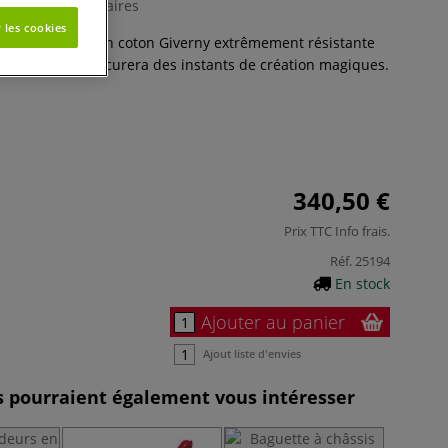
0 Commentaires
 les cookies
ons une toile en coton Giverny extrêmement résistante
s subtil vous procurera des instants de création magiques.
340,50 €
Prix TTC
Info frais
.
Réf.
25194
En stock
Ajouter au panier
Ajout liste d'envies
es pourraient également vous intéresser