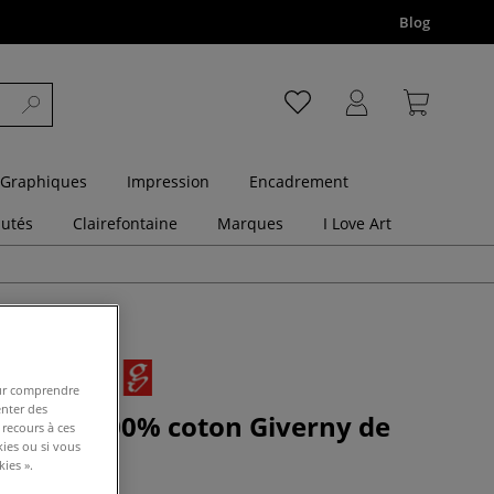
Blog
 Graphiques
Impression
Encadrement
utés
Clairefontaine
Marques
I Love Art
pour comprendre
enter des
uite en 100% coton Giverny de
 recours à ces
ker
kies ou si vous
ies ».