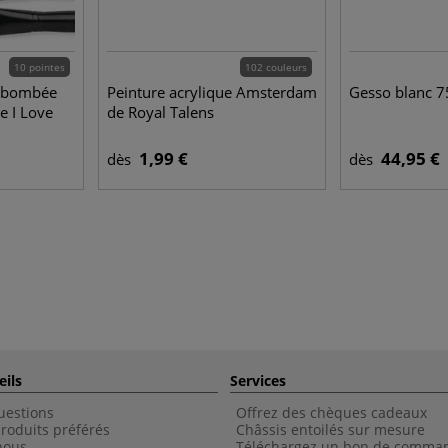
10 pointes
102 couleurs
e bombée
Peinture acrylique Amsterdam
Gesso blanc 7
e I Love
de Royal Talens
1,99 €
44,95 €
dès
dès
eils
Services
uestions
Offrez des chèques cadeaux
roduits préférés
Châssis entoilés sur mesure
nous
Téléchargez un bon de comma