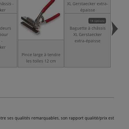
18 options
Entre
ndeurs
Baguette à châssis
baguet
pour
XL Gerstaecker
 -
extra-épaisse
ker
Pince large à tendre
les toiles 12 cm
e ses qualités remarquables, son rapport qualité/prix est