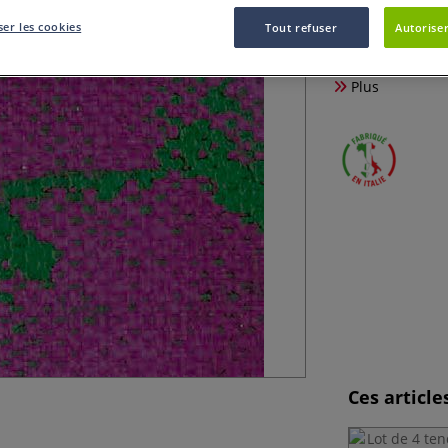
er les cookies
Tout refuser
Autoriser
Nous vous propos
dont le grain trè
Plus
Ces articl