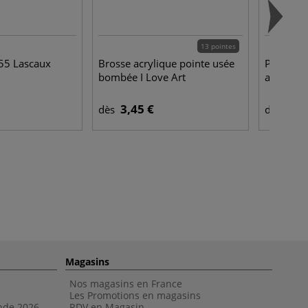
13 pointes
55 Lascaux
Brosse acrylique pointe usée
Papier H
bombée I Love Art
acrylique
3,45 €
4,4
dès
dès
Magasins
Nos magasins en France
Les Promotions en magasins
nde 202
6
RDV en Magasin