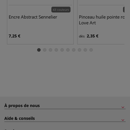
43 couleurs
12 
Encre Abstract Sennelier
Pinceau huile pointe rond
Love Art
7,25 €
2,35 €
dès
À propos de nous
Aide & conseils