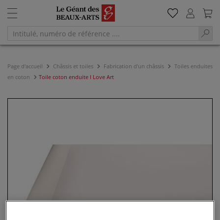
Page d'accueil
Châssis et toiles
Fabrication d'un châssis
Toiles enduites
en coton
Toile coton enduite I Love Art