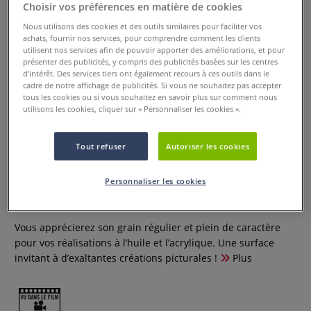
Choisir vos préférences en matière de cookies
Nous utilisons des cookies et des outils similaires pour faciliter vos
achats, fournir nos services, pour comprendre comment les clients
utilisent nos services afin de pouvoir apporter des améliorations, et pour
présenter des publicités, y compris des publicités basées sur les centres
d’intérêt. Des services tiers ont également recours à ces outils dans le
cadre de notre affichage de publicités. Si vous ne souhaitez pas accepter
tous les cookies ou si vous souhaitez en savoir plus sur comment nous
utilisons les cookies, cliquer sur « Personnaliser les cookies ».
Tout refuser
Autoriser les cookies
Toile coton enduite I Love Art
Personnaliser les cookies
7 Commentaires
Vous apprécierez son grain régulier et plein de caractère
pour vos réalisations à l’huile et l’acrylique. Une surface
invitant à d’exaltantes créations picturales !
Plus