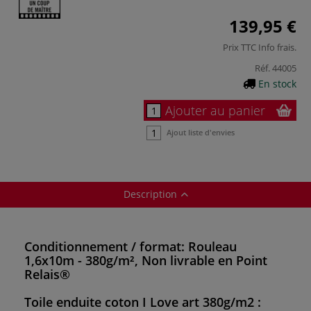
139,95 €
Prix TTC
Info frais
.
Réf.
44005
En stock
Ajouter au panier
Ajout liste d'envies
Description
Conditionnement / format: Rouleau
1,6x10m - 380g/m², Non livrable en Point
Relais®
Toile enduite coton I Love art
380g/m2 :