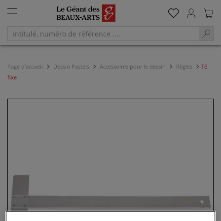
Page d'accueil
Dessin Pastels
Accessoires pour le dessin
Règles
Té
fixe