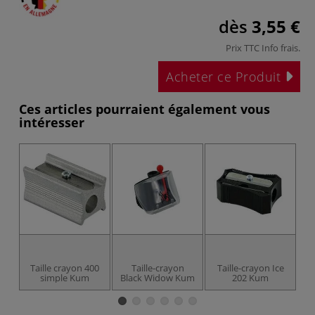
dès
3,55 €
Prix TTC
Info frais
.
Acheter ce Produit
Ces articles pourraient également vous
intéresser
Taille crayon 400
Taille-crayon
Taille-crayon Ice
simple Kum
Black Widow Kum
202 Kum
M