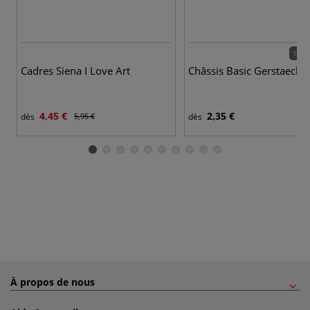
164 
Cadres Siena I Love Art
Châssis Basic Gerstaecke
4,45 €
2,35 €
dès
5,95 €
dès
À propos de nous