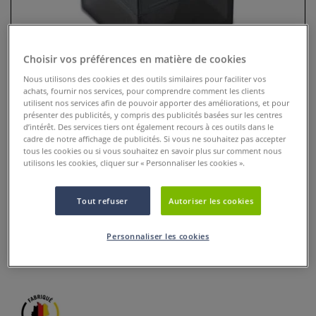
Choisir vos préférences en matière de cookies
Nous utilisons des cookies et des outils similaires pour faciliter vos
achats, fournir nos services, pour comprendre comment les clients
utilisent nos services afin de pouvoir apporter des améliorations, et pour
présenter des publicités, y compris des publicités basées sur les centres
d’intérêt. Des services tiers ont également recours à ces outils dans le
cadre de notre affichage de publicités. Si vous ne souhaitez pas accepter
tous les cookies ou si vous souhaitez en savoir plus sur comment nous
utilisons les cookies, cliquer sur « Personnaliser les cookies ».
Taille-crayon Cube M2 Kum
Tout refuser
Autoriser les cookies
0 Commentaires
Ce taille-crayon cubique avec récipient permet de tailler les
Personnaliser les cookies
crayons standard de 8 mm et 11 mm et les morte-mines de
3,2 mm.
Plus