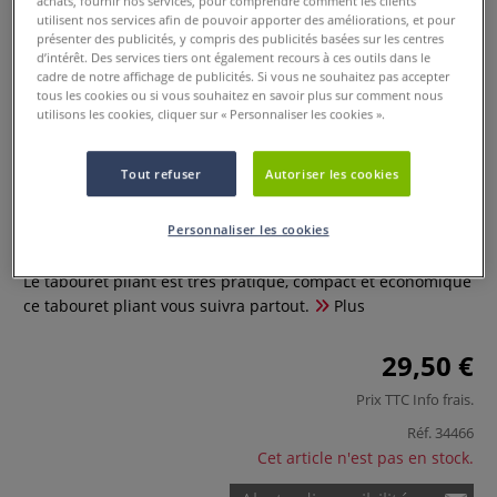
achats, fournir nos services, pour comprendre comment les clients
utilisent nos services afin de pouvoir apporter des améliorations, et pour
présenter des publicités, y compris des publicités basées sur les centres
d’intérêt. Des services tiers ont également recours à ces outils dans le
cadre de notre affichage de publicités. Si vous ne souhaitez pas accepter
tous les cookies ou si vous souhaitez en savoir plus sur comment nous
utilisons les cookies, cliquer sur « Personnaliser les cookies ».
Tout refuser
Autoriser les cookies
Tabouret pliant
Personnaliser les cookies
0 Commentaires
Le tabouret pliant est très pratique, compact et économique
ce tabouret pliant vous suivra partout.
Plus
29,50 €
Prix TTC
Info frais
.
Réf.
34466
Cet article n'est pas en stock.