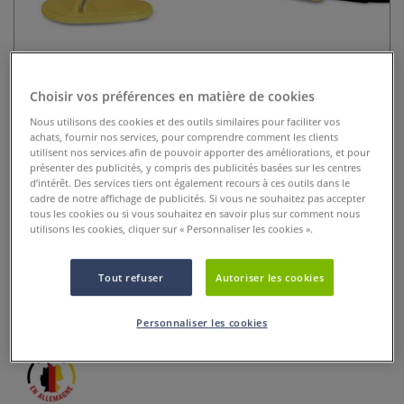
Choisir vos préférences en matière de cookies
Nous utilisons des cookies et des outils similaires pour faciliter vos
achats, fournir nos services, pour comprendre comment les clients
utilisent nos services afin de pouvoir apporter des améliorations, et pour
présenter des publicités, y compris des publicités basées sur les centres
Stylo encaustique Artidee
d’intérêt. Des services tiers ont également recours à ces outils dans le
Creartec®
cadre de notre affichage de publicités. Si vous ne souhaitez pas accepter
tous les cookies ou si vous souhaitez en savoir plus sur comment nous
utilisons les cookies, cliquer sur « Personnaliser les cookies ».
0 Commentaires
Stylo encaustique Artidee Creartec® : dessin fin et effets
Tout refuser
Autoriser les cookies
délicats. Température 68–70 °C, livré avec embouts, support
et manuel.
Plus
Personnaliser les cookies