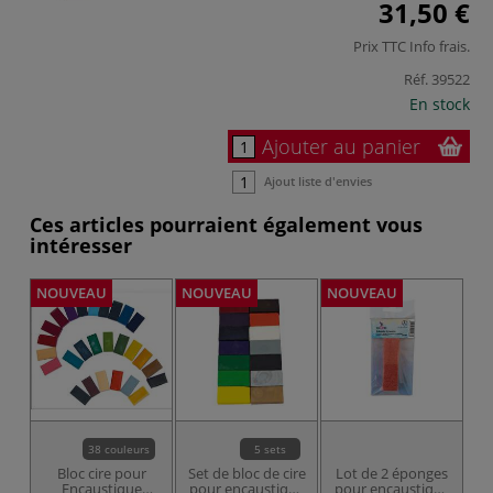
31,50 €
Prix TTC
Info frais
.
Réf.
39522
En stock
Ajouter au panier
Ajout liste d'envies
Ces articles pourraient également vous
intéresser
NOUVEAU
NOUVEAU
NOUVEAU
NO
38 couleurs
5 sets
Bloc cire pour
Set de bloc de cire
Lot de 2 éponges
Encaustique
pour encaustique
pour encaustique