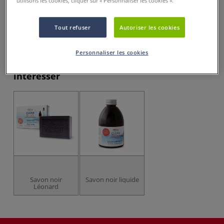
utilisons les cookies, cliquer sur « Personnaliser les cookies ».
dès
9,95 €
Prix TTC
Info frais
.
Tout refuser
Autoriser les cookies
Acheter ce Produit
Personnaliser les cookies
Ces articles pourraient également vous
intéresser
Savon noir
Savon noir liquide
Léonard