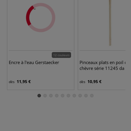
12 couleurs
5 
Encre à l'eau Gerstaecker
Pinceaux plats en poil de
chèvre série 11245 da Vin
11,95 €
10,95 €
dès
dès