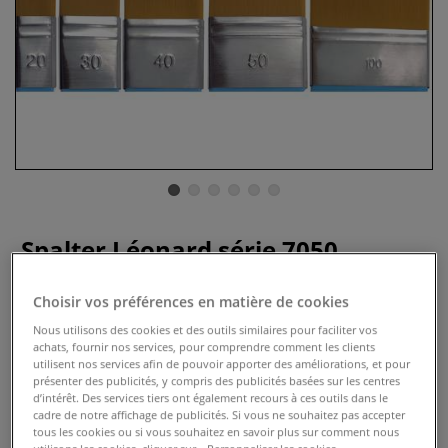
Spalter Léonard série 7050
0 Commentaires
Choisir vos préférences en matière de cookies
Le Spalter Léonard série 7050 est idéal pour la einture
Nous utilisons des cookies et des outils similaires pour faciliter vos
achats, fournir nos services, pour comprendre comment les clients
liquide, lavis et application de vernis.
Plus
utilisent nos services afin de pouvoir apporter des améliorations, et pour
présenter des publicités, y compris des publicités basées sur les centres
d’intérêt. Des services tiers ont également recours à ces outils dans le
cadre de notre affichage de publicités. Si vous ne souhaitez pas accepter
tous les cookies ou si vous souhaitez en savoir plus sur comment nous