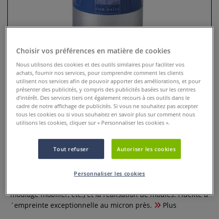
Choisir vos préférences en matière de cookies
Nous utilisons des cookies et des outils similaires pour faciliter vos
achats, fournir nos services, pour comprendre comment les clients
utilisent nos services afin de pouvoir apporter des améliorations, et pour
présenter des publicités, y compris des publicités basées sur les centres
d’intérêt. Des services tiers ont également recours à ces outils dans le
cadre de notre affichage de publicités. Si vous ne souhaitez pas accepter
tous les cookies ou si vous souhaitez en savoir plus sur comment nous
Silicone RTV 181 haute résistance
utilisons les cookies, cliquer sur « Personnaliser les cookies ».
Esprit Composite
Tout refuser
Autoriser les cookies
4 Commentaires
Silicone RTV 181 haute résistance aspect beige. Pour la
Personnaliser les cookies
fabrication en série de pièces (art décoratif, statuette,
moulage mobilier, etc.) et la réalisation de moules. Fidélité d
´empreinte exceptionnelle au micron près.
Plus