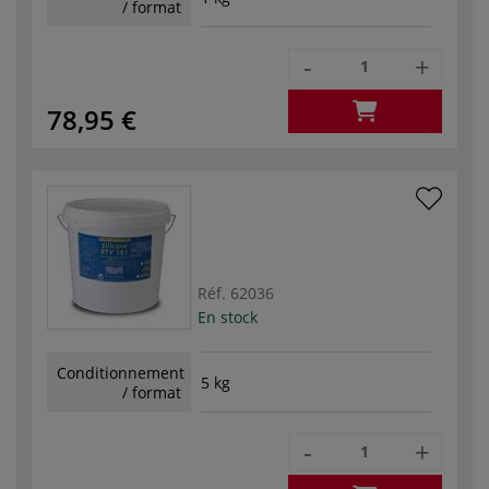
/ format
-
+
78,95 €
Réf.
62036
En stock
Conditionnement
5 kg
/ format
-
+