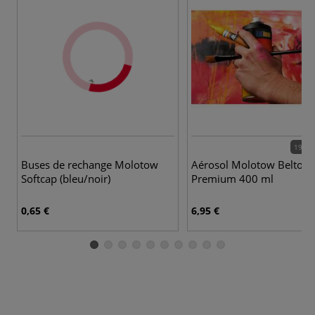
190 c
Buses de rechange Molotow
Aérosol Molotow Belton
Softcap (bleu/noir)
Premium 400 ml
0,65 €
6,95 €