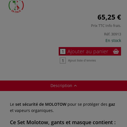
65,25 €
Prix TTC
Info frais
.
Réf.
30913
En stock
Ajouter au panier
Ajout liste d'envies
Description
Le
set sécurité de MOLOTOW
pour se protéger des
gaz
et vapeurs organiques.
Ce
Set Molotow, gants et masque
contient :