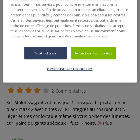
achats, fournir nos services, pour comprendre comment les clients
utilisent nos services afin de pouvoir apporter des améliorations, et pour
présenter des publicités, y compris des publicités basées sur les centres
d’intérêt. Des services tiers ont également recours à ces outils dans le
cadre de notre affichage de publicités. Si vous ne souhaitez pas accepter
tous les cookies ou si vous souhaitez en savoir plus sur comment nous
utilisons les cookies, cliquer sur « Personnaliser les cookies ».
Tout refuser
Autoriser les cookies
Personnaliser les cookies
Set Molotow, gants et masque
2 Commentaires
Set Molotow, gants et masque, 1 masque de protection «
black mask » avec filtres A1-P1 intégrés au charbon actif,
léger et très confortable même si vous portez des lunettes,
et 1 paire de gants spéciaux « futzi » noirs.
Plus