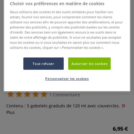
Choisir vos préférences en matière de cookies
Nous utilisons des cookies et des outils similaires pour faciliter vos
achats, fournir nos services, pour comprendre comment les clients
utilisent nos services afin de pouvoir apporter des améliorations, et pour
présenter des publicités, y compris des publicités basées sur les centres
d’intérêt. Des services tiers ont également recours à ces outils dans le
cadre de notre affichage de publicités. Si vous ne souhaitez pas accepter
tous les cookies ou si vous souhaitez en savoir plus sur comment nous
utilisons les cookies, cliquer sur « Personnaliser les cookies ».
Tout refuser
Autoriser les cookies
Set gobelets gradués Pouring
Personnaliser les cookies
Experiences Pébéo
1 Commentaire
Contenu : 5 gobelets gradués de 120 ml avec couvercles.
Plus
6,95 €