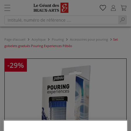
Page d'accueil
Acrylique
Pouring
Accessoires pour pouring
Set
gobelets gradués Pouring Experiences Pébéo
-29%