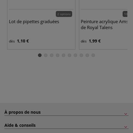
2 options
102 c
Lot de pipettes graduées
Peinture acrylique Amst
de Royal Talens
1,10 €
1,99 €
dès
dès
À propos de nous
Aide & conseils