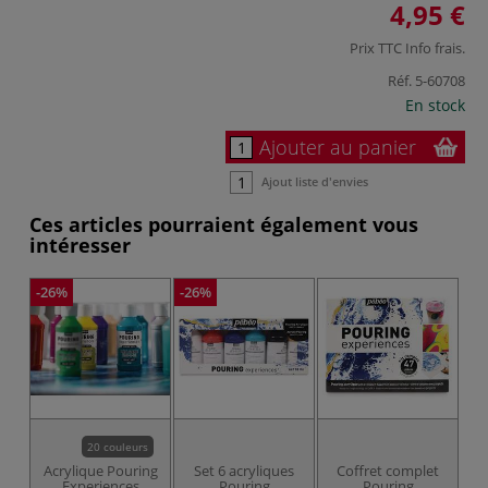
4,95 €
Prix TTC
Info frais
.
Réf.
5-60708
En stock
Ajouter au panier
Ajout liste d'envies
Ces articles pourraient également vous
intéresser
-26%
-26%
JU
20 couleurs
Acrylique Pouring
Set 6 acryliques
Coffret complet
Experiences
Pouring
Pouring