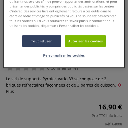
utilisent nos services afin de pouvoir apporter des améliorations, et pour
présenter des publicités, y compris des publicités basées sur les centres
d’intérêt. Des services tiers ont également recours à ces outils dans le
cadre de notre affichage de publicités. Si vous ne souhaitez pas accepter
tous les cookies ou si vous souhaitez en savoir plus sur comment nous
utilisons les cookies, cliquer sur « Personnaliser les cookies ».
Tout refuser
Autoriser les cookies
Set de supports Pyrotec Vario 33
Personnaliser les cookies
0 Commentaires
Le set de supports Pyrotec Vario 33 se compose de 2
briques réfractaires façonnées et de 3 barres de cuisson.
Plus
16,90 €
Prix TTC
Info frais
.
Réf.
64008