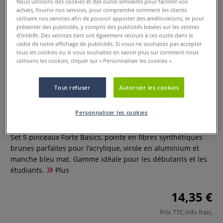
Nous utilisons des cookies et des outils similaires pour faciliter vos
achats, fournir nos services, pour comprendre comment les clients
utilisent nos services afin de pouvoir apporter des améliorations, et pour
présenter des publicités, y compris des publicités basées sur les centres
d’intérêt. Des services tiers ont également recours à ces outils dans le
cadre de notre affichage de publicités. Si vous ne souhaitez pas accepter
tous les cookies ou si vous souhaitez en savoir plus sur comment nous
utilisons les cookies, cliquer sur « Personnaliser les cookies ».
Tout refuser
Autoriser les cookies
Set de pinceaux Forte Basics
Personnaliser les cookies
0 Commentaires
Set 5 pinceaux Forte Basics, pointe en fibres synthétiques
brunes parfaites pour l’acrylique, virole en aluminium et
manche bleu mat. Gamme idéale pour les débutants et les
étudiants.
Plus
14,35 €
Prix TTC
Info frais
.