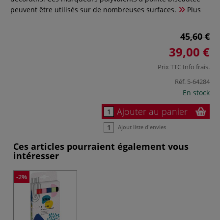
peuvent être utilisés sur de nombreuses surfaces.
Plus
45,60 €
39,00 €
Prix TTC
Info frais
.
Réf.
5-64284
En stock
Ajouter au panier
Ajout liste d'envies
Ces articles pourraient également vous
intéresser
-2%