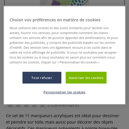
Choisir vos préférences en matière de cookies
Nous utilisons des cookies et des outils similaires pour faciliter vos
achats, fournir nos services, pour comprendre comment les clients
utilisent nos services afin de pouvoir apporter des améliorations, et pour
présenter des publicités, y compris des publicités basées sur les centres
d’intérêt. Des services tiers ont également recours à ces outils dans le
cadre de notre affichage de publicités. Si vous ne souhaitez pas accepter
tous les cookies ou si vous souhaitez en savoir plus sur comment nous
utilisons les cookies, cliquer sur « Personnaliser les cookies ».
Set de marqueurs acryliques
Tout refuser
Autoriser les cookies
Triton Acrylic Marker edge
Powerpack Kreul
Personnaliser les cookies
0 Commentaires
Ce set de 11 marqueurs acryliques est idéal pour dessiner
et peindre sur toile, mais aussi pour décorer des objets
décoratifs. Ces marqueurs polyvalents à pointe biseautée