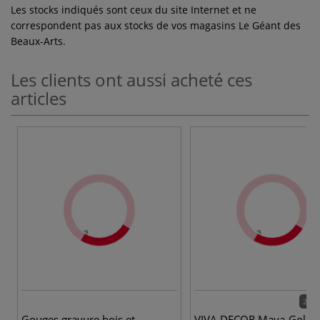
Les stocks indiqués sont ceux du site Internet et ne
correspondent pas aux stocks de vos magasins Le Géant des
Beaux-Arts.
Les clients ont aussi acheté ces
articles
25 c
Gouges gravure bois et
VIVA DECOR Maya-Gold