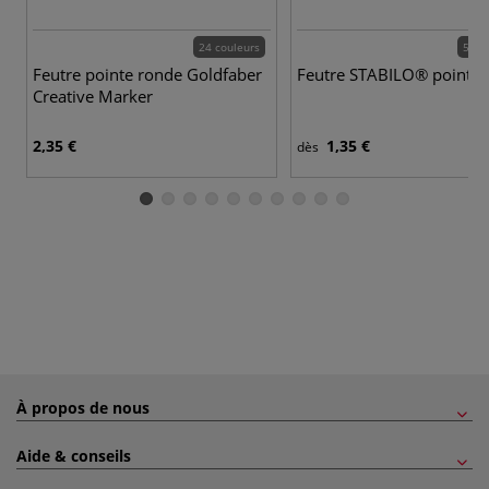
24 couleurs
59 c
Feutre pointe ronde Goldfaber
Feutre STABILO® point 
Creative Marker
2,35 €
1,35 €
dès
À propos de nous
Aide & conseils