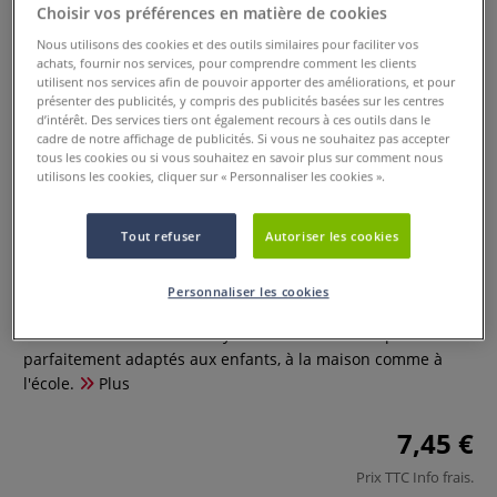
Choisir vos préférences en matière de cookies
Nous utilisons des cookies et des outils similaires pour faciliter vos
achats, fournir nos services, pour comprendre comment les clients
utilisent nos services afin de pouvoir apporter des améliorations, et pour
présenter des publicités, y compris des publicités basées sur les centres
d’intérêt. Des services tiers ont également recours à ces outils dans le
cadre de notre affichage de publicités. Si vous ne souhaitez pas accepter
tous les cookies ou si vous souhaitez en savoir plus sur comment nous
utilisons les cookies, cliquer sur « Personnaliser les cookies ».
Set de crayons et feutres Ocean
Tout refuser
Autoriser les cookies
Life Maped
Personnaliser les cookies
0 Commentaires
Un ensemble coloré de crayons et de feutres Maped
parfaitement adaptés aux enfants, à la maison comme à
l'école.
Plus
7,45 €
Prix TTC
Info frais
.