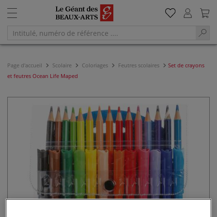
Page d'accueil
Scolaire
Coloriages
Feutres scolaires
Set de crayons
et feutres Ocean Life Maped