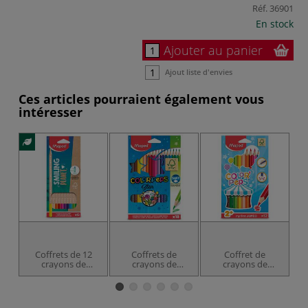
Réf.
36901
En stock
Ajouter au panier
Ajout liste d'envies
Ces articles pourraient également vous
intéresser
Coffrets de 12
Coffrets de
Coffret de
crayons de
crayons de
crayons de
Oc
couleur Smilling
couleur Color
couleur Color
Planet Maped
Peps Star Maped
Peps Jumbo
Maped