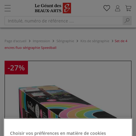
Page d'accueil
Impression
Sérigraphie
Kits de sérigraphie
Set de 4
encres fluo sérigraphie Speedball
-27%
Choisir vos préférences en matière de cookies