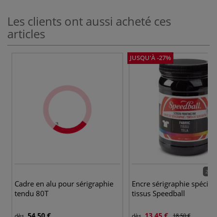
Les clients ont aussi acheté ces
articles
JUSQU'À -27%
29 c
Cadre en alu pour sérigraphie
Encre sérigraphie spécial
tendu 80T
tissus Speedball
54,50 €
13,45 €
dès
dès
18,50 €