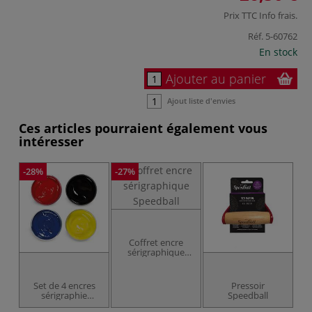
Prix TTC
Info frais
.
Réf.
5-60762
En stock
Ajouter au panier
Ajout liste d'envies
Ces articles pourraient également vous
intéresser
-28%
-27%
Coffret encre
sérigraphique
Speedball
Set de 4 encres
Pressoir
sérigraphie
Speedball
Speedball