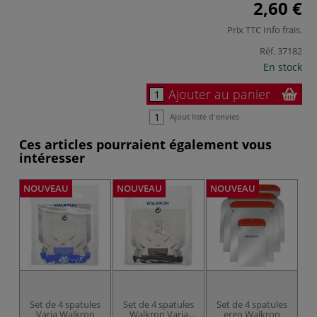
2,60 €
Prix TTC
Info frais
.
Réf.
37182
En stock
Ajouter au panier
Ajout liste d'envies
Ces articles pourraient également vous
intéresser
NOUVEAU
NOUVEAU
NOUVEAU
NO
Set de 4 spatules
Set de 4 spatules
Set de 4 spatules
S
Varia Walkron
Walkron Varia
ergo Walkron
E