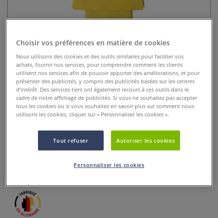
Choisir vos préférences en matière de cookies
Nous utilisons des cookies et des outils similaires pour faciliter vos
achats, fournir nos services, pour comprendre comment les clients
utilisent nos services afin de pouvoir apporter des améliorations, et pour
présenter des publicités, y compris des publicités basées sur les centres
d’intérêt. Des services tiers ont également recours à ces outils dans le
Set de 3 spatules en plastique
cadre de notre affichage de publicités. Si vous ne souhaitez pas accepter
Walkron
tous les cookies ou si vous souhaitez en savoir plus sur comment nous
utilisons les cookies, cliquer sur « Personnaliser les cookies ».
0 Commentaires
Tout refuser
Autoriser les cookies
Set de 3 spatules en plastique Walkron, flexibles idéales
pour enduit, peinture, gesso, encre et argile. Légères,
Personnaliser les cookies
polyvalentes et faciles à utiliser.
Plus