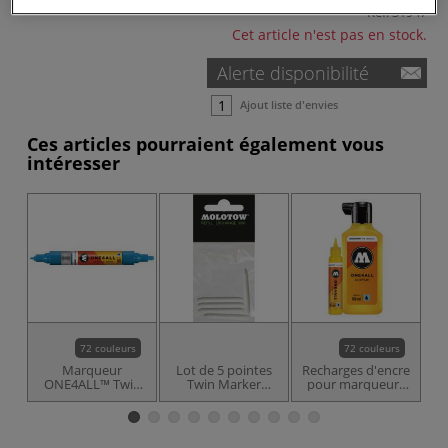
Réf.
31947
Cet article n'est pas en stock.
Alerte disponibilité
Ajout liste d'envies
Ces articles pourraient également vous
intéresser
72 couleurs
72 couleurs
Marqueur
Lot de 5 pointes
Recharges d'encre
S
ONE4ALL™ Twin
Twin Marker
pour marqueurs
O
Marker Molotow
Molotow
One4All Molotow
(double-pointe)
(à base
d’acrylique)