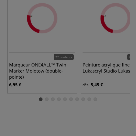
72 couleurs
72 c
Marqueur ONE4ALL™ Twin
Peinture acrylique fine
Marker Molotow (double-
Lukascryl Studio Lukas
pointe)
6,95 €
5,45 €
dès