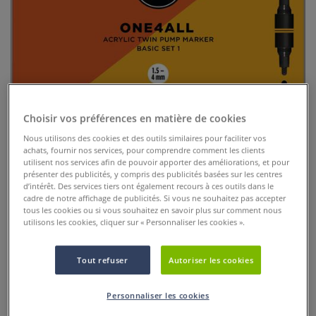
Choisir vos préférences en matière de cookies
Set de 10 marqueurs Acrylic Twin
Nous utilisons des cookies et des outils similaires pour faciliter vos
achats, fournir nos services, pour comprendre comment les clients
Molotow
utilisent nos services afin de pouvoir apporter des améliorations, et pour
présenter des publicités, y compris des publicités basées sur les centres
0 Commentaires
d’intérêt. Des services tiers ont également recours à ces outils dans le
cadre de notre affichage de publicités. Si vous ne souhaitez pas accepter
tous les cookies ou si vous souhaitez en savoir plus sur comment nous
Set de 10 marqueurs Acrylic Twin Molotowacryliques double
utilisons les cookies, cliquer sur « Personnaliser les cookies ».
pointe. Couleurs couvrantes, rechargeables, tous supports,
intérieur et extérieur.
Plus
Tout refuser
Autoriser les cookies
64,50 €
Personnaliser les cookies
Prix TTC
Info frais
.