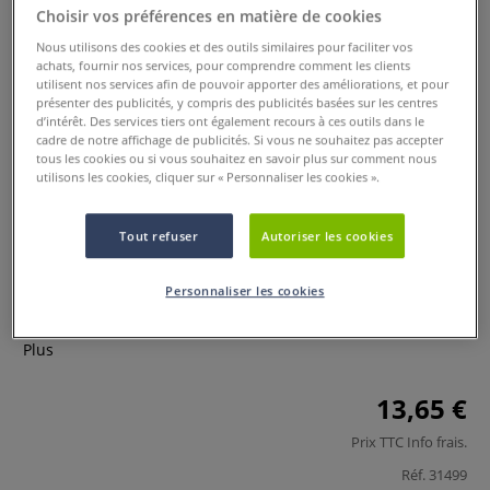
Choisir vos préférences en matière de cookies
Nous utilisons des cookies et des outils similaires pour faciliter vos
achats, fournir nos services, pour comprendre comment les clients
utilisent nos services afin de pouvoir apporter des améliorations, et pour
présenter des publicités, y compris des publicités basées sur les centres
d’intérêt. Des services tiers ont également recours à ces outils dans le
cadre de notre affichage de publicités. Si vous ne souhaitez pas accepter
tous les cookies ou si vous souhaitez en savoir plus sur comment nous
utilisons les cookies, cliquer sur « Personnaliser les cookies ».
Set Colourplast
0 Commentaires
Tout refuser
Autoriser les cookies
Le Set pour débutants ARTIDEE® Colouraplast permet de
Personnaliser les cookies
laisser libre cours à son imagination pour créer des bijoux,
des mobilés, des images, objets ou décorations colorés.
Plus
13,65 €
Prix TTC
Info frais
.
Réf.
31499