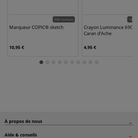
358 couleurs
100 c
Marqueur COPIC® sketch
Crayon Luminance 6901
Caran d'Ache
10,95 €
4,95 €
À propos de nous
Aide & conseils