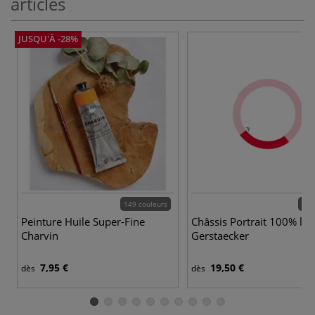
articles
JUSQU'À -28%
149 couleurs
22 
Peinture Huile Super-Fine
Châssis Portrait 100% lin
Charvin
Gerstaecker
7,95 €
19,50 €
dès
dès