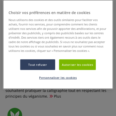
Choisir vos préférences en matière de cookies
Nous utilisons des cookies et des outils similaires pour faciliter vos
achats, fournir nos services, pour comprendre comment les clients
utilisent nos services afin de pouvoir apporter des améliorations, et pour
présenter des publicités, y compris des publicités basées sur les centres
d’intérêt. Des services tiers ont également recours à ces outils dans le
cadre de notre affichage de publicités. Si vous ne souhaitez pas accepter
tous les cookies ou si vous souhaitez en savoir plus sur comment nous
utilisons les cookies, cliquer sur « Personnaliser les cookies ».
Set calligraphie vegan Léonard
Tout refuser
Autoriser les cookies
0 Commentaires
Personnaliser les cookies
Ce set de calligraphie vegan est destiné aux artistes qui
souhaitent pratiquer la calligraphie tout en respectant les
principes du véganisme.
Plus