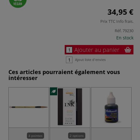
34,95 €
Prix TTC
Info frais
.
Réf.
79230
En stock
Ajouter au panier
Ajout liste d'envies
Ces articles pourraient également vous
intéresser
4 pointes
2 options