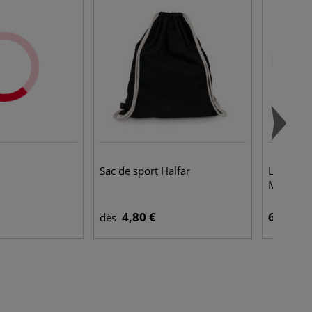
Sac de sport Halfar
Lot de 2
Marabu
4,80 €
6,40 €
dès