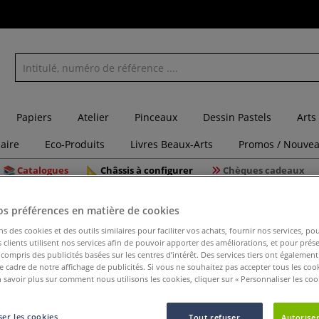
Papiers
Atelier
Pinceaux
Dessin Pastels
Arts
laire
Eco-Produits
Livres Beaux-Arts
Promos / Nouvea
Catalogues
Châssis à configurer
Chèques cadeaux
sans motif
os préférences en matière de cookies
ns des cookies et des outils similaires pour faciliter vos achats, fournir nos services, 
clients utilisent nos services afin de pouvoir apporter des améliorations, et pour prés
Sac blanc
y compris des publicités basées sur les centres d’intérêt. Des services tiers ont également
le cadre de notre affichage de publicités. Si vous ne souhaitez pas accepter tous les coo
 savoir plus sur comment nous utilisons les cookies, cliquer sur « Personnaliser les cook
Sac sans motif, 
er les cookies
Tout refuser
Autoriser