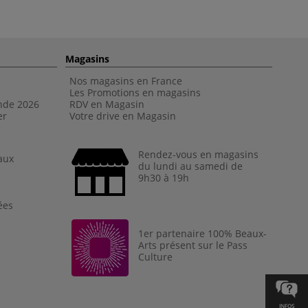
Magasins
Nos magasins en France
Les Promotions en magasins
nde 202
6
RDV en Magasin
er
Votre drive en Magasin
Rendez-vous en magasins
aux
du lundi au samedi de
9h30 à 19h
ées
1er partenaire 100% Beaux-
Arts présent sur le Pass
Culture
INFOS