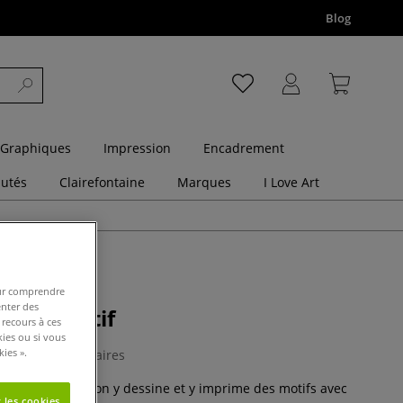
Blog
 Graphiques
Impression
Encadrement
utés
Clairefontaine
Marques
I Love Art
pour comprendre
enter des
 sans motif
 recours à ces
kies ou si vous
ies ».
0 Commentaires
conçu pour que l’on y dessine et y imprime des motifs avec
 les cookies