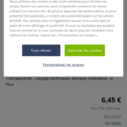
Nous utilisons des cookies et des outils similaires pour faciliter vos
achats, fournir nos services, pour comprendre comment les clients
utilisent nos services afin de pouvoir apporter des améliorations, et pour
présenter des publicités, y compris des publicités basées sur les centres
d’intérêt. Des services tiers ont également recours à ces outils dans le
cadre de notre affichage de publicités. Si vous ne souhaitez pas accepter
tous les cookies ou si vous souhaitez en savoir plus sur comment nous
utilisons les cookies, cliquer sur « Personnaliser les cookies ».
Tout refuser
Autoriser les cookies
Règle carrée - 20 cm
Personnaliser les cookies
0 Commentaires
Transparente. Traçage technique. Marque indélébile.
Plus
6,45 €
Prix TTC
Info frais
.
Réf.
65957
En stock