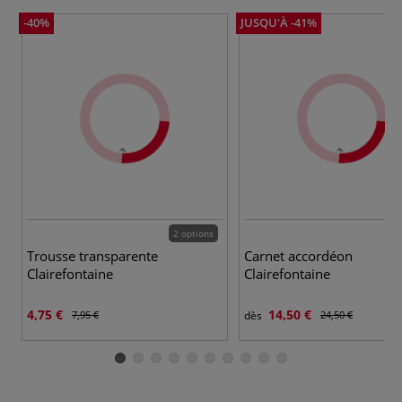
-40%
JUSQU'À -41%
2 options
4 
Trousse transparente
Carnet accordéon
Clairefontaine
Clairefontaine
4,75 €
14,50 €
7,95 €
dès
24,50 €