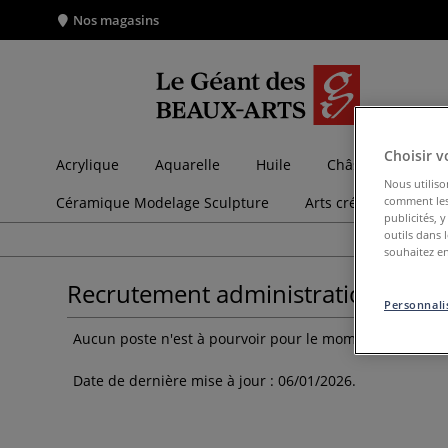
Nos magasins
Choisir v
Acrylique
Aquarelle
Huile
Châssis et toiles
Nous utiliso
Céramique Modelage Sculpture
Arts créatifs
Sco
comment les 
publicités, 
outils dans 
souhaitez en
Recrutement administration
Personnalis
Aucun poste n'est à pourvoir pour le moment au servic
Date de dernière mise à jour : 06/01/2026.