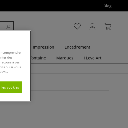
Blog
 Graphiques
Impression
Encadrement
pour comprendre
utés
Clairefontaine
Marques
I Love Art
enter des
 recours à ces
kies ou si vous
ies ».
 les cookies