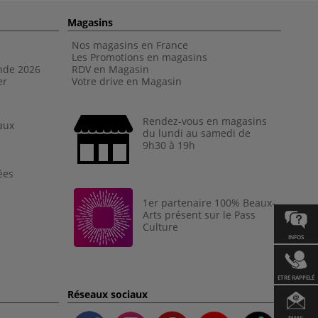
Magasins
Nos magasins en France
Les Promotions en magasins
nde 202
6
RDV en Magasin
er
Votre drive en Magasin
Rendez-vous en magasins
aux
du lundi au samedi de
9h30 à 19h
ées
1er partenaire 100% Beaux-
Arts présent sur le Pass
Culture
INFOS
ETRE RAPPELÉ
Réseaux sociaux
EMAIL