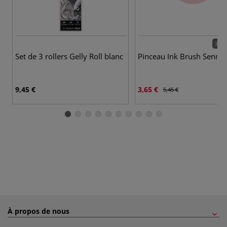
36 c
Set de 3 rollers Gelly Roll blanc
Pinceau Ink Brush Sennel
9,45 €
3,65 €
5,45 €
À propos de nous