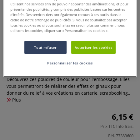
utilisent nos services afin de pouvoir apporter des améliorations, et pour
présenter des publicités, y compris des publicités basées sur les centres
d’intérêt. Des services tiers ont également recours à ces outils dans le
cadre de notre affichage de publicités. Si vous ne souhaitez pas accepter
tous les cookies ou si vous souhaitez en savoir plus sur comment nous
utilisons les cookies, cliquer sur « Personnaliser les cookies ».
Tout refuser
Autoriser les cookies
Poudre pour embossage
Personnaliser les cookies
0 Commentaires
Découvrez ces poudres de couleur pour l'embossage. Elles
vous permettront de réaliser des effets originaux pour
donner du relief à vos créations en carterie, scrapbooking..
Plus
6,15 €
Prix TTC
Info frais
.
Réf.
77383600