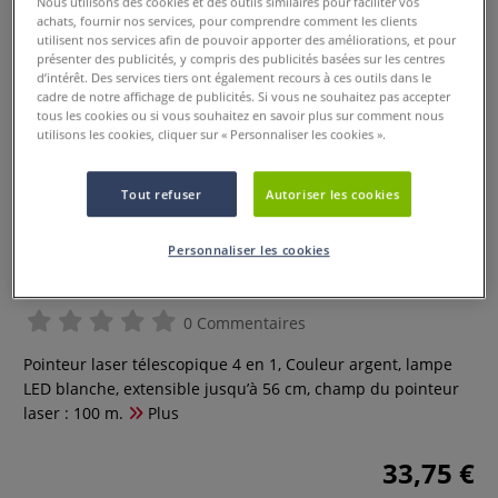
Nous utilisons des cookies et des outils similaires pour faciliter vos
achats, fournir nos services, pour comprendre comment les clients
utilisent nos services afin de pouvoir apporter des améliorations, et pour
présenter des publicités, y compris des publicités basées sur les centres
d’intérêt. Des services tiers ont également recours à ces outils dans le
cadre de notre affichage de publicités. Si vous ne souhaitez pas accepter
tous les cookies ou si vous souhaitez en savoir plus sur comment nous
utilisons les cookies, cliquer sur « Personnaliser les cookies ».
Tout refuser
Autoriser les cookies
Personnaliser les cookies
Pointeur laser télescopique 4 en 1
0 Commentaires
Pointeur laser télescopique 4 en 1, Couleur argent, lampe
LED blanche, extensible jusqu’à 56 cm, champ du pointeur
laser : 100 m.
Plus
33,75 €