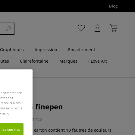
Blog
 Graphiques
Impression
Encadrement
utés
Clairefontaine
Marques
I Love Art
pour comprendre
enter des
 recours à ces
Edding 55 finepen
kies ou si vous
ies ».
0 Commentaires
 les cookies
ng 55 finepen en carton contient 10 feutres de couleurs