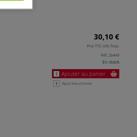
30,10 €
Prix TTC
Info frais
.
Réf.
26449
En stock
Ajouter au panier
Ajout liste d'envies