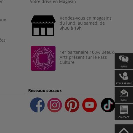
er
Votre drive en Magasin
Rendez-vous en magasins
aux
du lundi au samedi de
9h30 à 19h
ées
1er partenaire 100% Beaux-
Arts présent sur le Pass
Culture
INFOS
ETRE RAPPELÉ
Réseaux sociaux
EMAIL
CONTACT