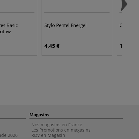
res Basic
Stylo Pentel Energel
Crayon g
lotow
4,45 €
1,85 €
Magasins
Nos magasins en France
Les Promotions en magasins
nde 202
6
RDV en Magasin