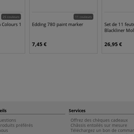
25 couleurs
11 couleurs
a Colours 1
Edding 780 paint marker
Set de 11 feut
Blackliner Mo
7,45 €
26,95 €
eils
Services
uestions
Offrez des chèques cadeaux
roduits préférés
Châssis entoilés sur mesure
nous
Téléchargez un bon de comma