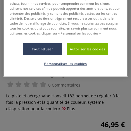
achats, fournir nos services, pour comprendre comment les clients
utilisent nos services afin de pouvoir apporter des améliorations, et pour
présenter des publicités, y compris des publicités basées sur les centres
d’intérêt. Des services tiers ont également recours à ces outils dans le
cadre de notre affichage de publicités. Si vous ne souhaitez pas accepter
tous les cookies ou si vous souhaitez en savoir plus sur comment nous
utilisons les cookies, cliquer sur « Personnaliser les cookies ».
Tout refuser
Autoriser les cookies
Personnaliser les cookies
Pistolet aérographe Honsell 182
0 Commentaires
Le pistolet aérogrpahe Honsell 182 permet de réguler à la
fois la pression et la quantité de couleur, système
d’aspiration pour la couleur
Plus
46,95 €