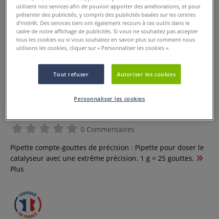
utilisent nos services afin de pouvoir apporter des améliorations, et pour
présenter des publicités, y compris des publicités basées sur les centres
d’intérêt. Des services tiers ont également recours à ces outils dans le
cadre de notre affichage de publicités. Si vous ne souhaitez pas accepter
tous les cookies ou si vous souhaitez en savoir plus sur comment nous
utilisons les cookies, cliquer sur « Personnaliser les cookies ».
Tout refuser
Autoriser les cookies
Pipette compte-gouttes de
Personnaliser les cookies
précision
0 Commentaires
Pipette compte-gouttes de précision : Pipette pour doser le
catalyseur avec une extrême précision. 1 g = 25 gouttes.
Plus