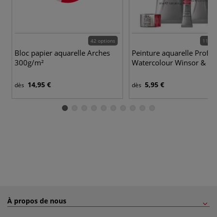
42 options
115 c
Bloc papier aquarelle Arches
Peinture aquarelle Profes
300g/m²
Watercolour Winsor & N
14,95 €
5,95 €
dès
dès
À propos de nous