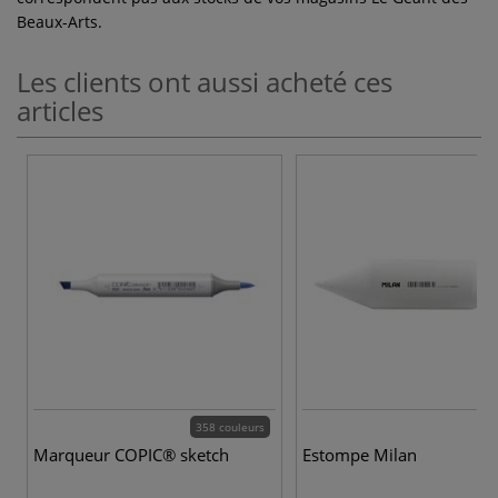
Beaux-Arts.
Les clients ont aussi acheté ces
articles
358 couleurs
6
Marqueur COPIC® sketch
Estompe Milan