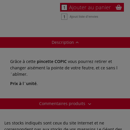
Ajouter au panier
Ajout liste d'envies
Description
Grâce à cette
pincette COPIC
vous pourrez retirer et
changer aisément la pointe de votre feutre, et ce sans l
´abîmer.
Prix à l´unité
.
Commentaires produits
Les stocks indiqués sont ceux du site Internet et ne
correspondent pas aux stocks de vos magasins Le Géant des