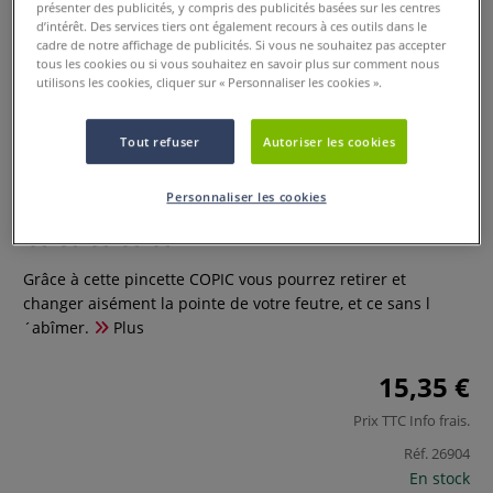
présenter des publicités, y compris des publicités basées sur les centres
d’intérêt. Des services tiers ont également recours à ces outils dans le
cadre de notre affichage de publicités. Si vous ne souhaitez pas accepter
tous les cookies ou si vous souhaitez en savoir plus sur comment nous
utilisons les cookies, cliquer sur « Personnaliser les cookies ».
Tout refuser
Autoriser les cookies
Pincette Copic
Personnaliser les cookies
0 Commentaires
Grâce à cette pincette COPIC vous pourrez retirer et
changer aisément la pointe de votre feutre, et ce sans l
´abîmer.
Plus
15,35 €
Prix TTC
Info frais
.
Réf.
26904
En stock