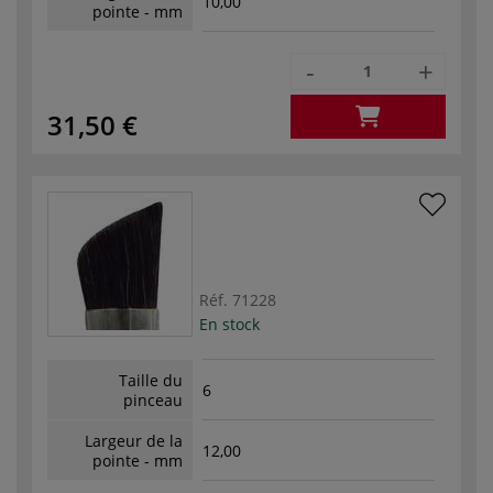
10,00
pointe - mm
-
+
31,50 €
Réf.
71228
En stock
Taille du
6
pinceau
Largeur de la
12,00
pointe - mm