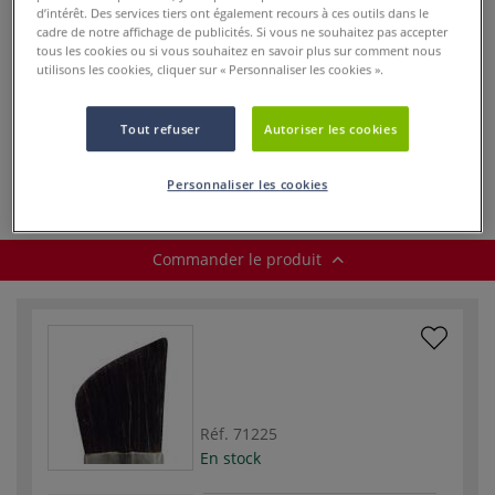
d’intérêt. Des services tiers ont également recours à ces outils dans le
cadre de notre affichage de publicités. Si vous ne souhaitez pas accepter
tous les cookies ou si vous souhaitez en savoir plus sur comment nous
dès
24,95 €
utilisons les cookies, cliquer sur « Personnaliser les cookies ».
Prix TTC
Info frais
.
Tout refuser
Autoriser les cookies
Acheter ce Produit
Personnaliser les cookies
Commander le produit
Réf.
71225
En stock