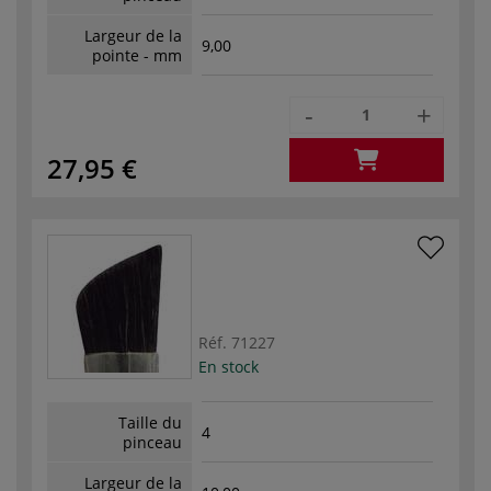
Largeur de la
9,00
pointe - mm
-
+
27,95 €
Réf.
71227
En stock
Taille du
4
pinceau
Largeur de la