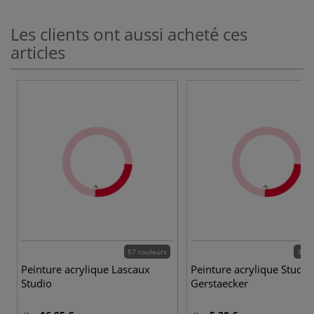
Les clients ont aussi acheté ces
articles
57 couleurs
32 c
Peinture acrylique Lascaux
Peinture acrylique Studio
Studio
Gerstaecker