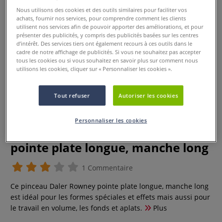
Nous utilisons des cookies et des outils similaires pour faciliter vos
achats, fournir nos services, pour comprendre comment les clients
utilisent nos services afin de pouvoir apporter des améliorations, et pour
présenter des publicités, y compris des publicités basées sur les centres
d’intérêt. Des services tiers ont également recours à ces outils dans le
cadre de notre affichage de publicités. Si vous ne souhaitez pas accepter
tous les cookies ou si vous souhaitez en savoir plus sur comment nous
utilisons les cookies, cliquer sur « Personnaliser les cookies ».
Tout refuser
Autoriser les cookies
Personnaliser les cookies
Pinceau System 3 Daler Rowney
pointe plate longue, manche long
1 Commentaire
Ce pinceau Daler Rowney pointe plate longue, manche long
est idéal pour les formes spéciales et effets mais aussi pour
le travail en volume, les fonds et aplats.
Plus