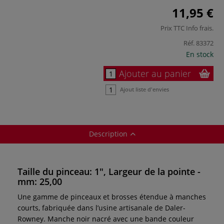
11,95 €
Prix TTC
Info frais
.
Réf.
83372
En stock
Ajouter au panier
Ajout liste d'envies
Description
Taille du pinceau: 1", Largeur de la pointe -
mm: 25,00
Une gamme de pinceaux et brosses étendue à manches
courts, fabriquée dans l’usine artisanale de Daler-
Rowney. Manche noir nacré avec une bande couleur