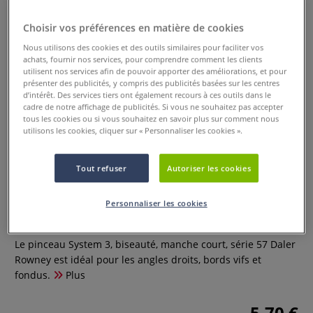
Choisir vos préférences en matière de cookies
Nous utilisons des cookies et des outils similaires pour faciliter vos
achats, fournir nos services, pour comprendre comment les clients
utilisent nos services afin de pouvoir apporter des améliorations, et pour
présenter des publicités, y compris des publicités basées sur les centres
d’intérêt. Des services tiers ont également recours à ces outils dans le
cadre de notre affichage de publicités. Si vous ne souhaitez pas accepter
tous les cookies ou si vous souhaitez en savoir plus sur comment nous
utilisons les cookies, cliquer sur « Personnaliser les cookies ».
Pinceau System 3, biseauté,
manche court, série 57 Daler
Tout refuser
Autoriser les cookies
Rowney
Personnaliser les cookies
0 Commentaires
Le pinceau System 3, biseauté, manche court, série 57 Daler
Rowney est idéal pour les angles droits, bords vifs et
fondus.
Plus
5,70 €