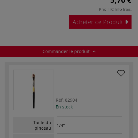
Prix TTC
Info frais
.
Acheter ce Produit
Commander le produit
Réf.
82904
En stock
Taille du
1/4"
pinceau