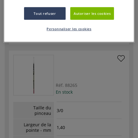
Choix
Pinceau à l'unité
Tout refuser
Autoriser les cookies
-
+
Personnaliser les cookies
7,95 €
Réf.
88265
En stock
Taille du
3/0
pinceau
Largeur de la
1,40
pointe - mm