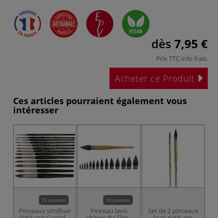
dès
7,95 €
Prix TTC
Info frais
.
Acheter ce Produit
Ces articles pourraient également vous
intéresser
15 pointes
14 pointes
Pinceaux similhair
Pinceau lavis
Set de 2 pinceaux
S
Petit-gris Canada,
chèvre du Tibet,
lavis petit-gris