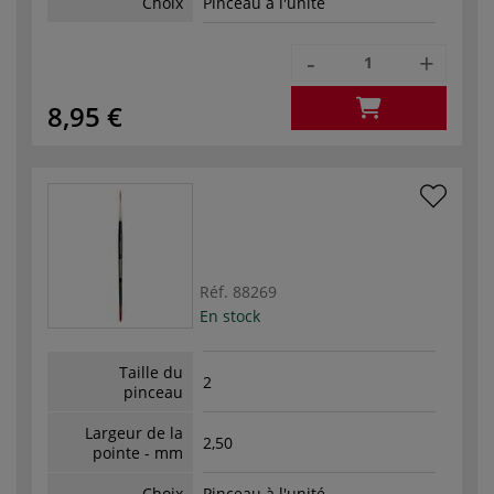
Choix
Pinceau à l'unité
-
+
8,95 €
Réf.
88269
En stock
Taille du
2
pinceau
Largeur de la
2,50
pointe - mm
Choix
Pinceau à l'unité