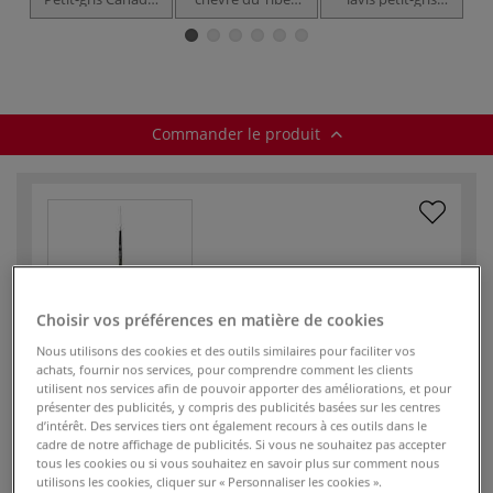
série 29RO
série 8206RO
pur, série 72 RO
L
Léonard
Léonard
Commander le produit
Réf.
88264
Choisir vos préférences en matière de cookies
En stock
Nous utilisons des cookies et des outils similaires pour faciliter vos
achats, fournir nos services, pour comprendre comment les clients
Taille du
utilisent nos services afin de pouvoir apporter des améliorations, et pour
4/0
pinceau
présenter des publicités, y compris des publicités basées sur les centres
d’intérêt. Des services tiers ont également recours à ces outils dans le
cadre de notre affichage de publicités. Si vous ne souhaitez pas accepter
Largeur de la
1,40
tous les cookies ou si vous souhaitez en savoir plus sur comment nous
pointe - mm
utilisons les cookies, cliquer sur « Personnaliser les cookies ».