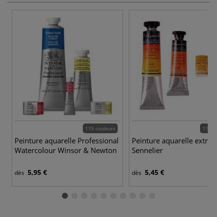
115 couleurs
110 c
Peinture aquarelle Professional
Peinture aquarelle extra-f
Watercolour Winsor & Newton
Sennelier
5,95 €
5,45 €
dès
dès