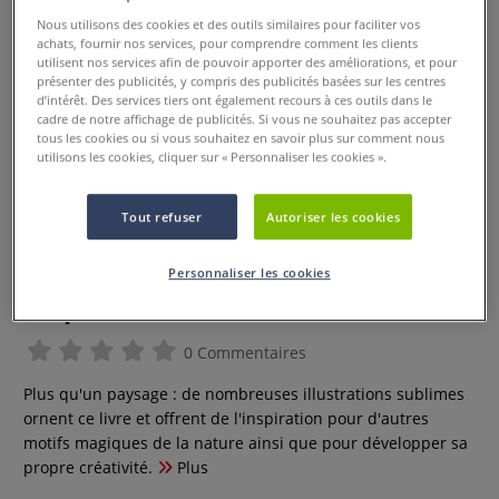
Nous utilisons des cookies et des outils similaires pour faciliter vos
achats, fournir nos services, pour comprendre comment les clients
utilisent nos services afin de pouvoir apporter des améliorations, et pour
présenter des publicités, y compris des publicités basées sur les centres
d’intérêt. Des services tiers ont également recours à ces outils dans le
cadre de notre affichage de publicités. Si vous ne souhaitez pas accepter
tous les cookies ou si vous souhaitez en savoir plus sur comment nous
utilisons les cookies, cliquer sur « Personnaliser les cookies ».
Tout refuser
Autoriser les cookies
Paysages fantastiques à
Personnaliser les cookies
l'aquarelle
0 Commentaires
Plus qu'un paysage : de nombreuses illustrations sublimes
ornent ce livre et offrent de l'inspiration pour d'autres
motifs magiques de la nature ainsi que pour développer sa
propre créativité.
Plus