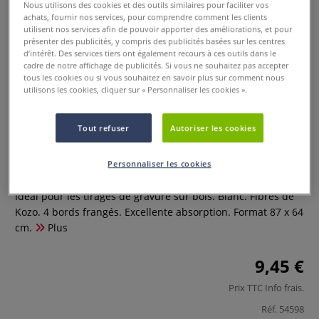
Nous utilisons des cookies et des outils similaires pour faciliter vos
achats, fournir nos services, pour comprendre comment les clients
utilisent nos services afin de pouvoir apporter des améliorations, et pour
présenter des publicités, y compris des publicités basées sur les centres
d’intérêt. Des services tiers ont également recours à ces outils dans le
cadre de notre affichage de publicités. Si vous ne souhaitez pas accepter
tous les cookies ou si vous souhaitez en savoir plus sur comment nous
utilisons les cookies, cliquer sur « Personnaliser les cookies ».
Tout refuser
Autoriser les cookies
Papier du Japon Hosho - 80 g/m2
Personnaliser les cookies
0 Commentaires
Idéal pour les tirages de gravure sur bois. Blanc. Fibres de
Kozo. 4 bords frangés. Excellente absorption. Format 87 x 64
cm.
Plus
9,45 €
Prix TTC
Info frais
.
Réf.
54598