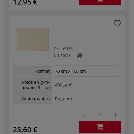
12,95 €
Réf.
60961
En stock
Format
70 cm x 100 cm
Poids en g/m²
400 g/m²
(papier/tissu)
Grain (papier)
Rugueux
-
+
25,60 €