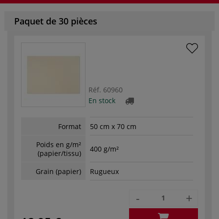
Paquet de 30 pièces
Réf.
60960
En stock
Format
50 cm x 70 cm
Poids en g/m²
400 g/m²
(papier/tissu)
Grain (papier)
Rugueux
-
+