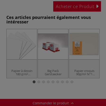
Acheter ce Produit
Ces articles pourraient également vous
intéresser
Papier à dessin
Big Pack
Papier croquis
B
180 g/m²
Gerstaecker
90g/m² N°1
Gerstaecker
Gerstaecker
Commander le produit