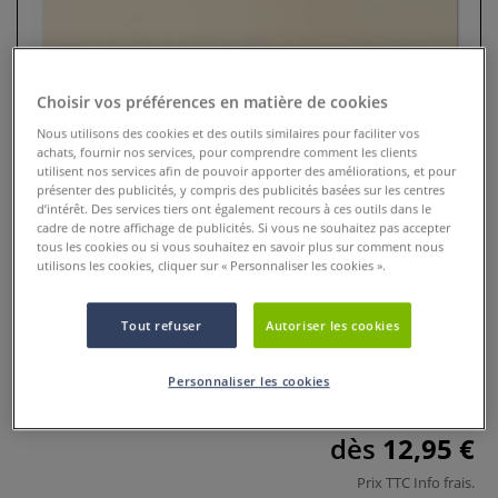
Choisir vos préférences en matière de cookies
Nous utilisons des cookies et des outils similaires pour faciliter vos
achats, fournir nos services, pour comprendre comment les clients
utilisent nos services afin de pouvoir apporter des améliorations, et pour
présenter des publicités, y compris des publicités basées sur les centres
d’intérêt. Des services tiers ont également recours à ces outils dans le
cadre de notre affichage de publicités. Si vous ne souhaitez pas accepter
tous les cookies ou si vous souhaitez en savoir plus sur comment nous
utilisons les cookies, cliquer sur « Personnaliser les cookies ».
Papier dessin Studio Carbone
0 Commentaires
Tout refuser
Autoriser les cookies
Ce papier convient aux dessins au fusain, à la craie, au
Personnaliser les cookies
pastelsec et au pastel à l’huile.
Plus
dès
12,95 €
Prix TTC
Info frais
.