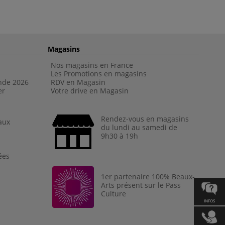
Magasins
Nos magasins en France
Les Promotions en magasins
nde 202
6
RDV en Magasin
er
Votre drive en Magasin
Rendez-vous en magasins
aux
du lundi au samedi de
9h30 à 19h
ées
1er partenaire 100% Beaux-
Arts présent sur le Pass
Culture
INFOS