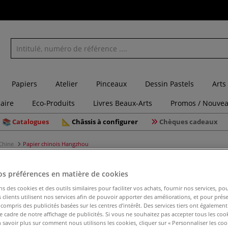
Papiers
Atelier
Pinceaux
Dessin Pastels
Arts
laire
Eco-Produits
Livres Beaux-Arts
Promos / Nouvea
Catalogues
Châssis à configurer
Chèques cadeaux
 Chine
Papier chinois Hangzhou
os préférences en matière de cookies
Papier c
ns des cookies et des outils similaires pour faciliter vos achats, fournir nos services, 
clients utilisent nos services afin de pouvoir apporter des améliorations, et pour prés
y compris des publicités basées sur les centres d’intérêt. Des services tiers ont également
le cadre de notre affichage de publicités. Si vous ne souhaitez pas accepter tous les coo
Ce papier chinoi
 savoir plus sur comment nous utilisons les cookies, cliquer sur « Personnaliser les cook