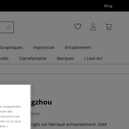
Blog
 Graphiques
Impression
Encadrement
utés
Clairefontaine
Marques
I Love Art
hinois Hangzhou
pour comprendre
enter des
0 Commentaires
 recours à ces
kies ou si vous
s aux 4 bords frangés est fabriqué artisanalement. Doté
ies ».