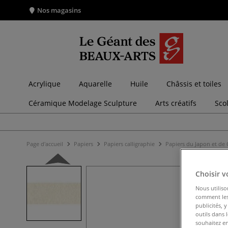
Nos magasins
Acrylique
Aquarelle
Huile
Châssis et toiles
Céramique Modelage Sculpture
Arts créatifs
Sco
Page d'accueil
Papiers
Papiers calligraphie
Papiers du Japon et de
Choisir v
Nous utiliso
comment les 
publicités, 
outils dans 
souhaitez en