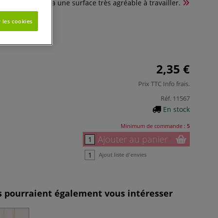
, il vous procurera une surface très agréable à travailler.
 les cookies
2,35 €
Prix TTC
Info frais
.
Réf.
11567
En stock
Minimum de commande :
5
Ajouter au panier
Ajout liste d'envies
es pourraient également vous intéresser