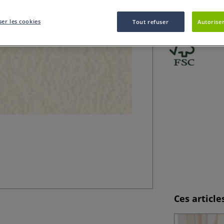
d’un fort collage
Plus
er les cookies
Tout refuser
Autoriser
Ces articl