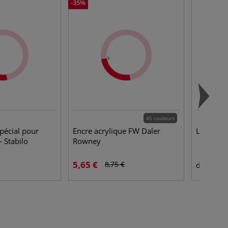
-35%
45 couleurs
spécial pour
Encre acrylique FW Daler
Liant Ge
- Stabilo
Rowney
5,65 €
24,
8,75 €
dès