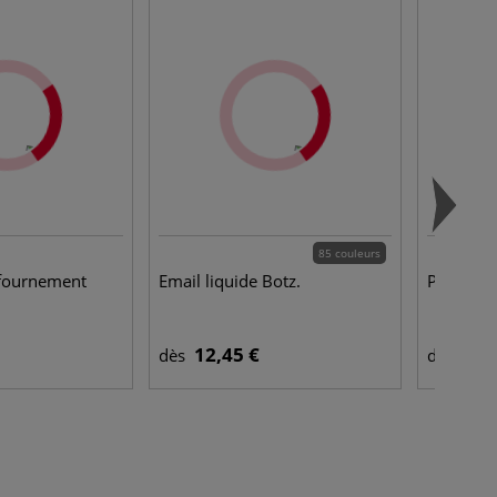
85 couleurs
nfournement
Email liquide Botz.
Pied de 
12,45 €
8,9
dès
dès