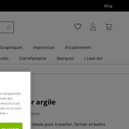
Blog
 Graphiques
Impression
Encadrement
utés
Clairefontaine
Marques
I Love Art
pour comprendre
enter des
 bois pour argile
 recours à ces
kies ou si vous
ies ».
0 Commentaires
ois en hêtre est idéale pour travailler, former et battre
 les cookies