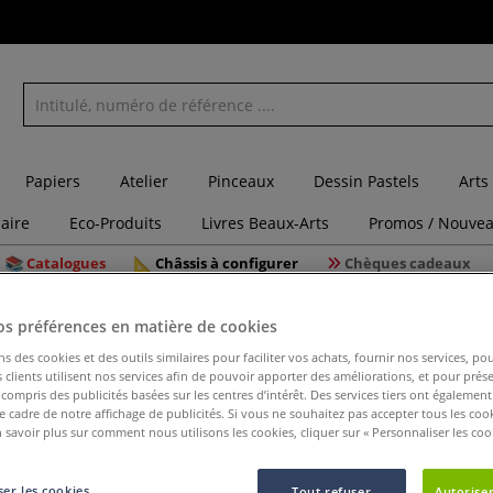
Papiers
Atelier
Pinceaux
Dessin Pastels
Arts
laire
Eco-Produits
Livres Beaux-Arts
Promos / Nouvea
Catalogues
Châssis à configurer
Chèques cadeaux
Pagaie en bois pour argile
os préférences en matière de cookies
ns des cookies et des outils similaires pour faciliter vos achats, fournir nos services, 
clients utilisent nos services afin de pouvoir apporter des améliorations, et pour prés
Pagaie en
y compris des publicités basées sur les centres d’intérêt. Des services tiers ont également
le cadre de notre affichage de publicités. Si vous ne souhaitez pas accepter tous les coo
 savoir plus sur comment nous utilisons les cookies, cliquer sur « Personnaliser les cook
Cette Pagaie en b
er les cookies
Tout refuser
Autoriser