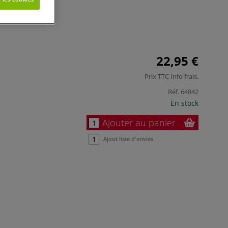
22,95 €
Prix TTC
Info frais
.
Réf.
64842
En stock
Ajouter au panier
Ajout liste d'envies