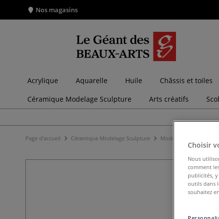
Nos magasins
Acrylique
Aquarelle
Huile
Châssis et toiles
Céramique Modelage Sculpture
Arts créatifs
Sco
Page d'accueil
Céramique Modelage Sculpture
Modelage
Argiles
Choisir v
Nous utiliso
comment les 
publicités, 
outils dans 
souhaitez en
Personnalis