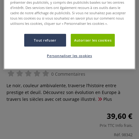
présenter des publicités, y compris des publicités basées sur les centres
d’intérêt. Des services tiers ont également recours à ces outils dans le
cadre de notre affichage de publicités. Si vous ne souhaitez pas accepter
tous les cookies ou si vous souhaitez en savoir plus sur comment nous
utilisons les cookies, cliquer sur « Personnaliser les cookies ».
Tout refuser
Autoriser les cookies
Personnaliser les cookies
Noir - Histoire d'une couleur
0 Commentaires
Le noir, couleur ambivalente, traverse l’histoire entre
prestige et deuil. Découvrez son évolution en Europe à
travers les siècles avec cet ouvrage illustré.
Plus
39,60 €
Prix TTC
Info frais
.
Réf.
98342