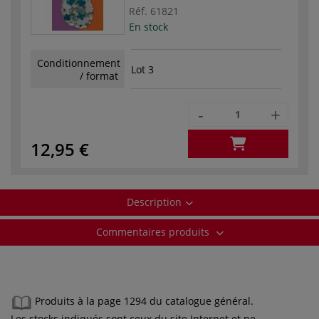
Réf.
61821
En stock
Conditionnement
Lot 3
/ format
-
+
12,95 €
Description
Commentaires produits
Produits à la page 1294 du catalogue général.
Les stocks indiqués sont ceux du site Internet et ne