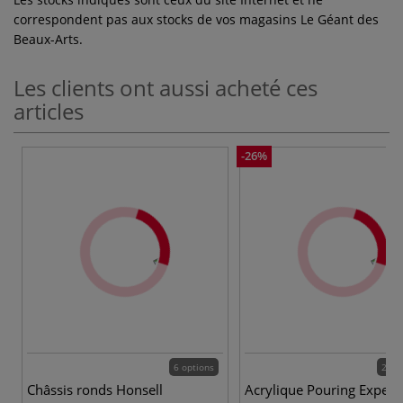
correspondent pas aux stocks de vos magasins Le Géant des
Beaux-Arts.
Les clients ont aussi acheté ces
articles
-26%
6 options
20 c
Châssis ronds Honsell
Acrylique Pouring Experi