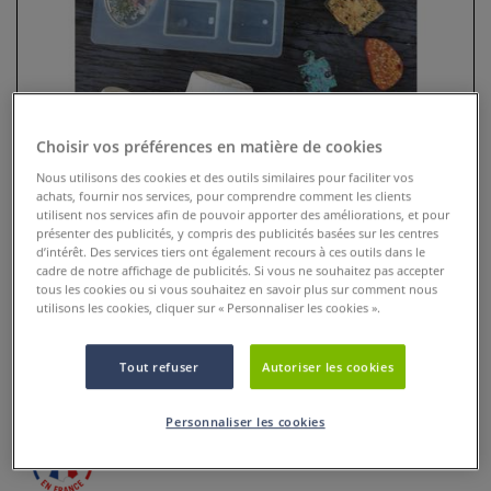
Choisir vos préférences en matière de cookies
Nous utilisons des cookies et des outils similaires pour faciliter vos
achats, fournir nos services, pour comprendre comment les clients
utilisent nos services afin de pouvoir apporter des améliorations, et pour
présenter des publicités, y compris des publicités basées sur les centres
d’intérêt. Des services tiers ont également recours à ces outils dans le
Moule silicone transparent
cadre de notre affichage de publicités. Si vous ne souhaitez pas accepter
tous les cookies ou si vous souhaitez en savoir plus sur comment nous
utilisons les cookies, cliquer sur « Personnaliser les cookies ».
0 Commentaires
Le Moule silicone transparent est idéal pour réaliser
Tout refuser
Autoriser les cookies
différentes formes en résine.
Plus
Personnaliser les cookies