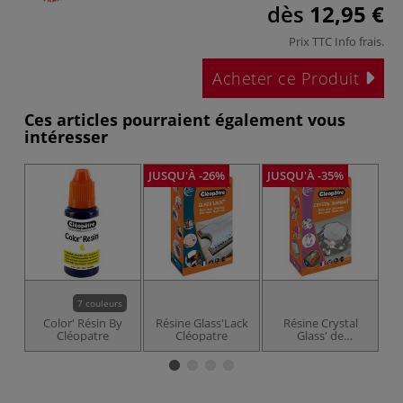
dès
12,95 €
Prix TTC
Info frais
.
Acheter ce Produit
Ces articles pourraient également vous
intéresser
JUSQU'À -26%
JUSQU'À -35%
7 couleurs
Color' Résin By
Résine Glass'Lack
Résine Crystal
Cléopatre
Cléopatre
Glass' de
R
Cléopâtre