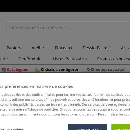
Papiers
Atelier
Pinceaux
Dessin Pastels
Arts
laire
Eco-Produits
Livres Beaux-Arts
Promos / Nouvea
Catalogues
Châssis à configurer
Chèques cadeaux
t + châssis noir Gerstaecker
os préférences en matière de cookies
ns des cookies et des outils similaires pour faciliter vos achats, fournir nos services, 
clients utilisent nos services afin de pouvoir apporter des améliorations, et pour prés
y compris des publicités basées sur les centres d’intérêt. Des services tiers ont également
le cadre de notre affichage de publicités. Si vous ne souhaitez pas accepter tous les coo
Mini-chev
 savoir plus sur comment nous utilisons les cookies, cliquer sur « Personnaliser les cook
er les cookies
Tout refuser
Autoriser