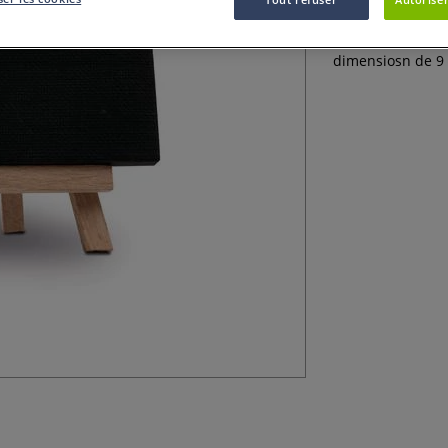
Découvrez ce set
Arts : un mini-c
dimensiosn de 9 