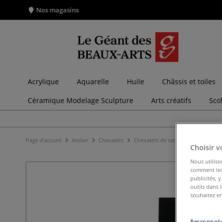
Nos magasins
Acrylique
Aquarelle
Huile
Châssis et toiles
Céramique Modelage Sculpture
Arts créatifs
Sco
Page d'accueil
Atelier
Chevalets
Chevalets de table
Mini-chevale
Choisir v
Nous utiliso
comment les 
publicités, 
outils dans 
souhaitez en
Personnalis