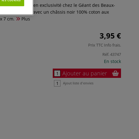
 de Gerstaecker en exclusivité chez le Géant des Beaux-
hevalet de 12 cm avec un châssis noir 100% coton aux
x 7 cm.
Plus
3,95 €
Prix TTC
Info frais
.
Réf.
43747
En stock
Ajouter au panier
Ajout liste d'envies