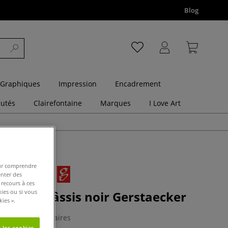
Blog
 Graphiques
Impression
Encadrement
utés
Clairefontaine
Marques
I Love Art
pour comprendre
enter des
 recours à ces
kies ou si vous
alet + châssis noir Gerstaecker
ies ».
0 Commentaires
 les cookies