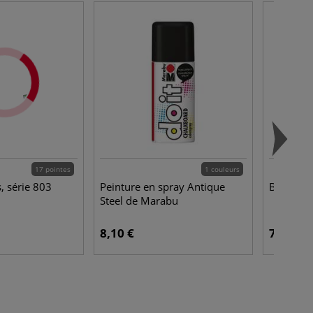
17 pointes
1 couleurs
s, série 803
Peinture en spray Antique
Burner
Steel de Marabu
8,10 €
7,95 €