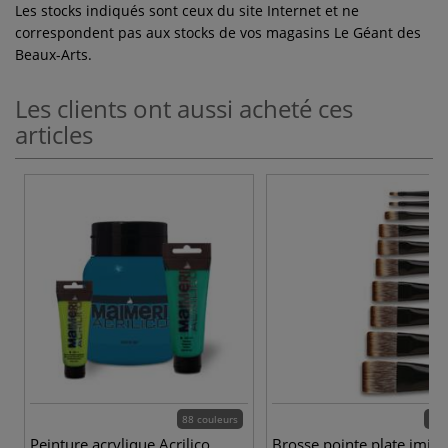
Les stocks indiqués sont ceux du site Internet et ne
correspondent pas aux stocks de vos magasins Le Géant des
Beaux-Arts.
Les clients ont aussi acheté ces
articles
88 couleurs
10 
Peinture acrylique Acrilico
Brosse pointe plate imita