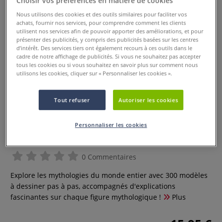
Choisir vos préférences en matière de cookies
Nous utilisons des cookies et des outils similaires pour faciliter vos
achats, fournir nos services, pour comprendre comment les clients
utilisent nos services afin de pouvoir apporter des améliorations, et pour
présenter des publicités, y compris des publicités basées sur les centres
d’intérêt. Des services tiers ont également recours à ces outils dans le
cadre de notre affichage de publicités. Si vous ne souhaitez pas accepter
tous les cookies ou si vous souhaitez en savoir plus sur comment nous
utilisons les cookies, cliquer sur « Personnaliser les cookies ».
Tout refuser
Autoriser les cookies
Mes 300 modèles à dessiner en
Personnaliser les cookies
pas à pas - Mythologie
0 Commentaires
Explore les mythologies du monde entier avec 300 modèles
à dessiner pas à pas, accompagnés d'explications
fascinantes sur chaque figure mythologique !
Plus