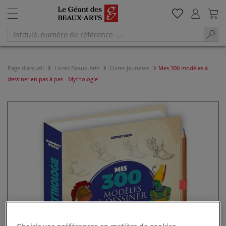
Page d'accueil
Livres Beaux-Arts
Livres jeunesse
Mes 300 modèles à
dessiner en pas à pas - Mythologie