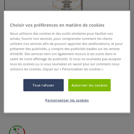
Choisir vos préférences en matière de cookies
Nous utilisons des cookies et des outils similaires pour faciliter vos
achats, fournir nos services, pour comprendre comment les clients
utilisent nos services afin de pouvoir apporter des améliorations, et pour
présenter des publicités, y compris des publicités basées sur les centres
d’intérêt. Des services tiers ont également recours à ces outils dans le
cadre de notre affichage de publicités. Si vous ne souhaitez pas accepter
tous les cookies ou si vous souhaitez en savoir plus sur comment nous
utilisons les cookies, cliquer sur « Personnaliser les cookies ».
Médium siccatif Maimeri
Tout refuser
Autoriser les cookies
0 Commentaires
Médium siccatif Maimeri : médium pour peinture à l’huile
Personnaliser les cookies
qui accélère le séchage, fluidifie la peinture et optimise la
maniabilité.
Plus