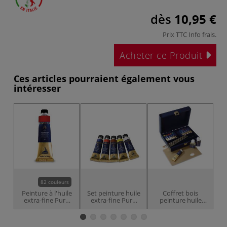
dès
10,95 €
Prix TTC
Info frais
.
Acheter ce Produit
Ces articles pourraient également vous
intéresser
82 couleurs
Peinture à l'huile
Set peinture huile
Coffret bois
P
extra-fine Puro
extra-fine Puro
peinture huile
Maimeri
Maimeri
extra-fine Puro
C
Maimeri