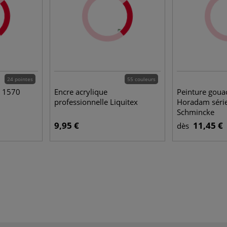
24 pointes
55 couleurs
e 1570
Encre acrylique
Peinture gouac
professionnelle Liquitex
Horadam séri
Schmincke
9,95 €
11,45 €
dès