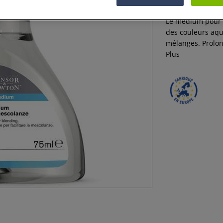
Le médium pour 
des couleurs aqua
mélanges. Prolon
Plus