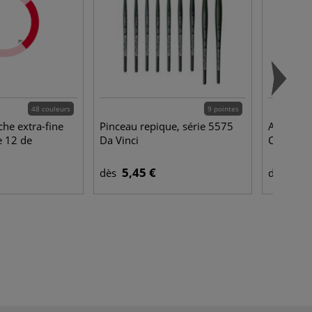
48 couleurs
9 pointes
he extra-fine
Pinceau repique, série 5575
Art Book
e 12 de
Da Vinci
Canson
5,45 €
19,
dès
dès