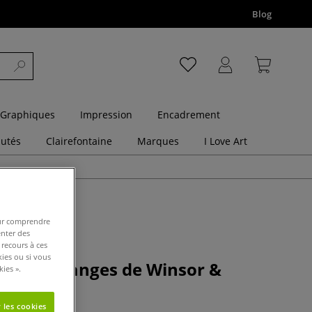
Blog
 Graphiques
Impression
Encadrement
utés
Clairefontaine
Marques
I Love Art
pour comprendre
enter des
 recours à ces
kies ou si vous
our mélanges de Winsor &
ies ».
 les cookies