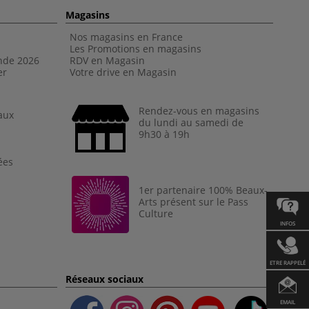
Magasins
Nos magasins en France
Les Promotions en magasins
nde 202
6
RDV en Magasin
er
Votre drive en Magasin
Rendez-vous en magasins
aux
du lundi au samedi de
9h30 à 19h
ées
1er partenaire 100% Beaux-
Arts présent sur le Pass
Culture
INFOS
ETRE RAPPELÉ
Réseaux sociaux
EMAIL