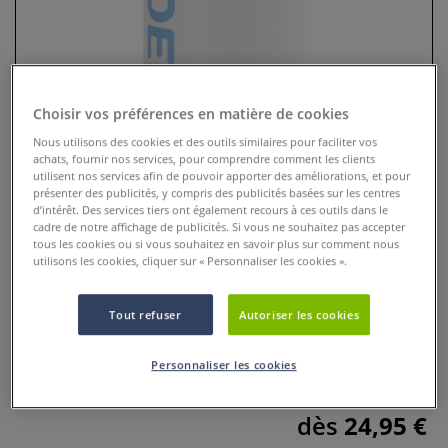
Choisir vos préférences en matière de cookies
Nous utilisons des cookies et des outils similaires pour faciliter vos
achats, fournir nos services, pour comprendre comment les clients
utilisent nos services afin de pouvoir apporter des améliorations, et pour
présenter des publicités, y compris des publicités basées sur les centres
d’intérêt. Des services tiers ont également recours à ces outils dans le
cadre de notre affichage de publicités. Si vous ne souhaitez pas accepter
Médium Mat Golden
tous les cookies ou si vous souhaitez en savoir plus sur comment nous
utilisons les cookies, cliquer sur « Personnaliser les cookies ».
0 Commentaires
Tout refuser
Autoriser les cookies
le médium mat est un médium polyvalent liquide, idéal
pour allonger les couleurs, réduire la brillance et
Personnaliser les cookies
augmenter la solidité du film.
Plus
dès
24,95 €