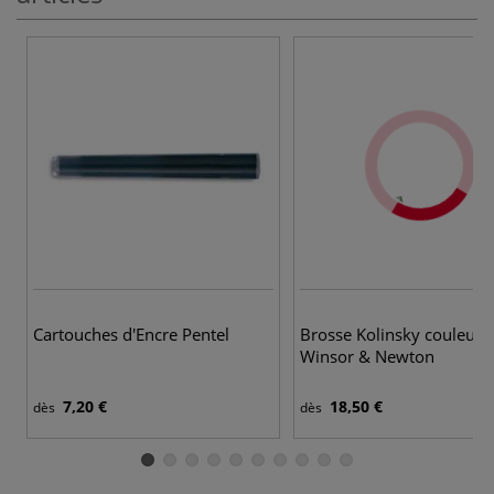
9 
Cartouches d'Encre Pentel
Brosse Kolinsky couleur 
Winsor & Newton
7,20 €
18,50 €
dès
dès