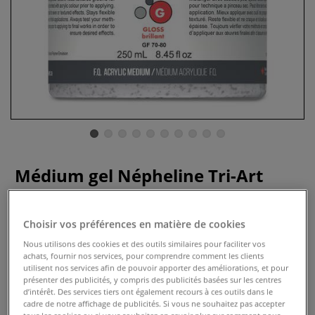
Médium gel Népheline Tri-Art
0 Commentaires
Choisir vos préférences en matière de cookies
Médium gel Népheline Tri-Art pour ajouter une texture
Nous utilisons des cookies et des outils similaires pour faciliter vos
granuleuse à votre peinture, peut être teinté avec une
achats, fournir nos services, pour comprendre comment les clients
couleur acrylique avant application.
Plus
utilisent nos services afin de pouvoir apporter des améliorations, et pour
présenter des publicités, y compris des publicités basées sur les centres
d’intérêt. Des services tiers ont également recours à ces outils dans le
dès
19,50 €
cadre de notre affichage de publicités. Si vous ne souhaitez pas accepter