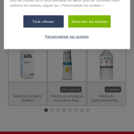
tous les cookies ou si vous souhaitez en savoir plus sur comment nous
Prix TTC
Info frais
.
utilisons les cookies, cliquer sur « Personnaliser les cookies ».
Acheter ce Produit
Tout refuser
Autoriser les cookies
Ces articles pourraient également vous
intéresser
Personnaliser les cookies
109 couleurs
2 options
Médium brillant
Peinture acrylique
Médium
Golden
extra-fine High
polymère brillant
Viscosity Tri-Art
basse viscosité
Tri-Art