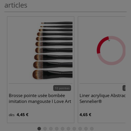
articles
10 pointes
20 c
Brosse pointe usée bombée
Liner acrylique Abstract 
imitation mangouste I Love Art
Sennelier®
4,45 €
4,65 €
dès